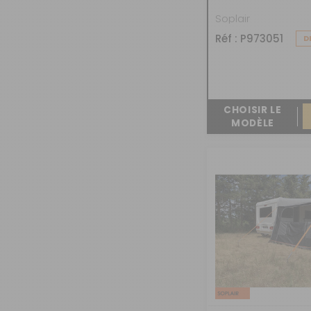
Soplair
Réf : P973051
D
CHOISIR LE
MODÈLE