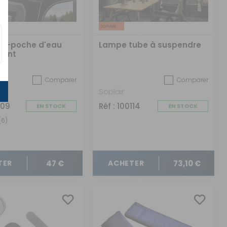
nti-poche d'eau
Lampe tube à suspendre
vent
Comparer
Comparer
Soplair
609
Réf : 100114
EN STOCK
EN STOCK
(6)
47 €
73,10 €
TER
ACHETER