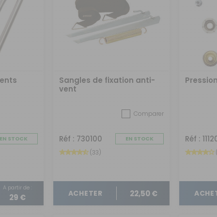
vents
Sangles de fixation anti-
Pressio
vent
Comparer
Réf : 730100
Réf : 1112
EN STOCK
EN STOCK
(33)
A partir de :
22,50 €
ACHETER
ACHE
29 €