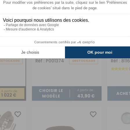
Vélum auvents
Barre a
traditionnels caravane
pour au
Soplair
Soplair
Réf : P001374
Réf : 811
ESTOCKAGE
DESTOCKAGE
A partir de :
CHOISIR LE
A partir de :
ACHE
1 022 €
43,90 €
MODÈLE