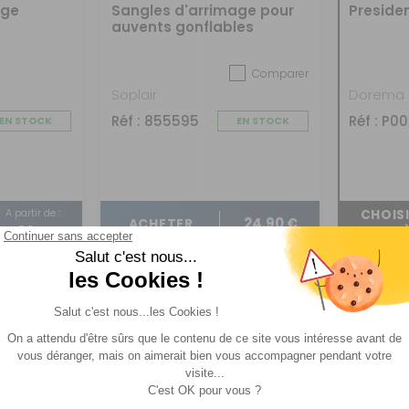
age
Sangles d'arrimage pour
Presiden
auvents gonflables
Comparer
Soplair
Dorema
Réf : 855595
Réf : P0
EN STOCK
EN STOCK
A partir de :
CHOISI
24,90 €
ACHETER
29 €
MODÈ
-35%