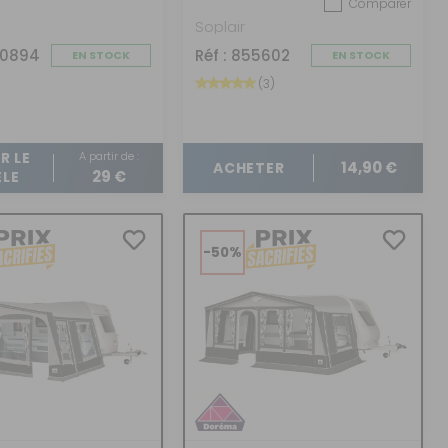
Comparer
Soplair
00894
Réf : 855602
EN STOCK
EN STOCK
(3)
A partir de :
R LE
14,90 €
ACHETER
29 €
LE
-50%