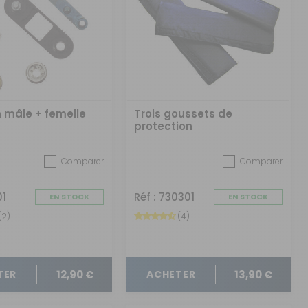
n mâle + femelle
Trois goussets de
protection
Comparer
Comparer
01
Réf : 730301
EN STOCK
EN STOCK
(2)
(4)
12,90 €
13,90 €
TER
ACHETER