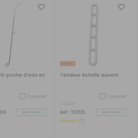
nti-poche d'eau en
Tendeur échelle auvent
Comparer
Comparer
Soplair
699
Réf : 110155
EN STOCK
EN STOCK
(7)