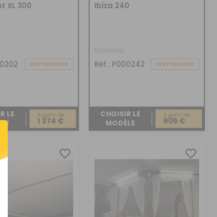
t XL 300
Ibiza 240
Dorema
00202
Réf : P000242
DESTOCKAGE
DESTOCKAGE
R LE
CHOISIR LE
A partir de :
A partir de :
1 374 €
905 €
LE
MODÈLE