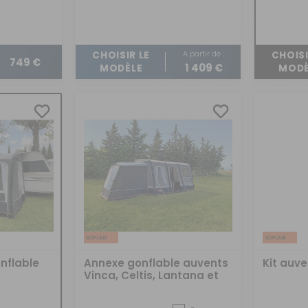
A partir de :
CHOISIR LE
CHOISI
749 €
1 409 €
MODÈLE
MODÈ
nflable
Annexe gonflable auvents
Kit auv
Vinca, Celtis, Lantana et
Olea