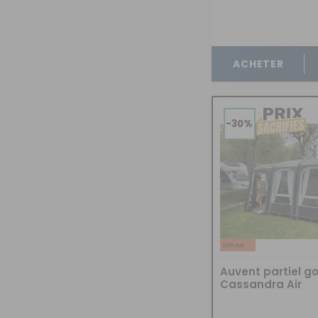
OUVERTURE - RIDEAUX -
MOUSTIQUAIRES
ISOLATION - PROTECTION
ACHETER
SÉCURITÉ
CONFORT CABINE
RANGEMENT
-30%
MARCHEPIEDS - QUINCAILLERIE
GUIDES - SPORT - JEUX - ANIMAUX
Auvent partiel go
Cassandra Air