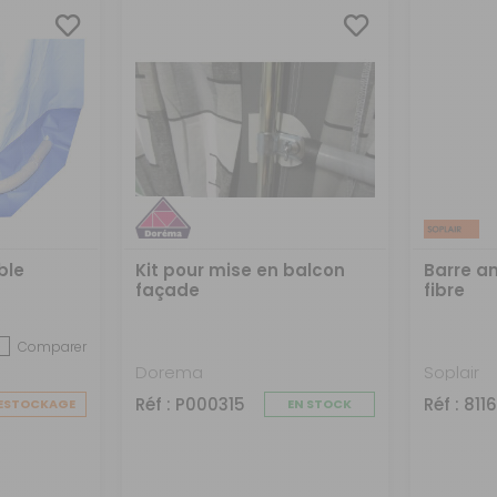
ble
Kit pour mise en balcon
Barre a
façade
fibre
Comparer
Dorema
Soplair
Réf : P000315
Réf : 811
ESTOCKAGE
EN STOCK