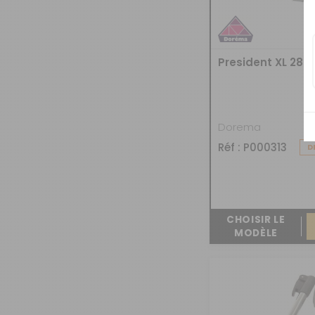
President XL 280
Dorema
Réf : P000313
D
CHOISIR LE
MODÈLE