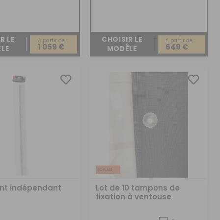
R LE
CHOISIR LE
A partir de :
A partir de :
1 059 €
649 €
LE
MODÈLE
ent indépendant
Lot de 10 tampons de
fixation à ventouse