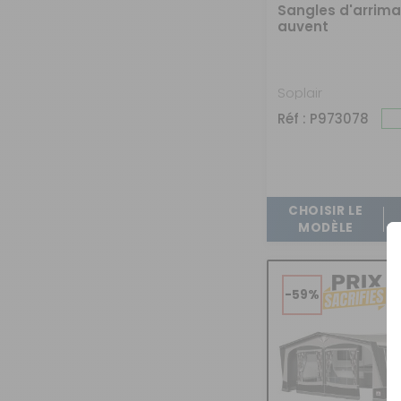
Sangles d'arrim
auvent
Soplair
Réf : P973078
CHOISIR LE
MODÈLE
-59%