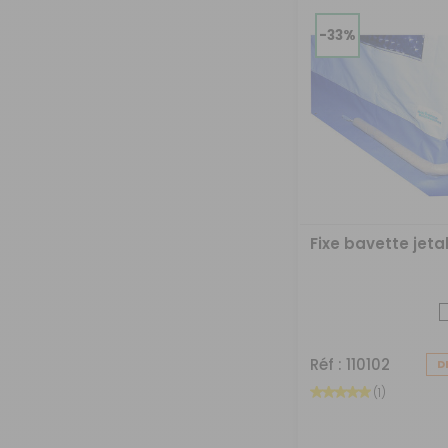
-33%
Fixe bavette jeta
Réf : 110102
D
(1)