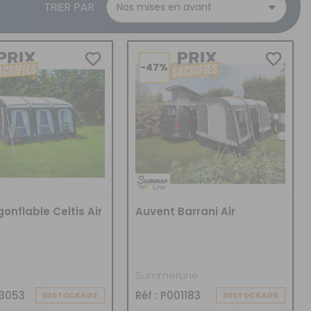
CRÉER UN COMPTE
TRIER PAR
ou
SUIVI DE COMMANDE INVITÉ
-47%
onflable Celtis Air
Auvent Barrani Air
SummerLine
73053
Réf : P001183
DESTOCKAGE
DESTOCKAGE