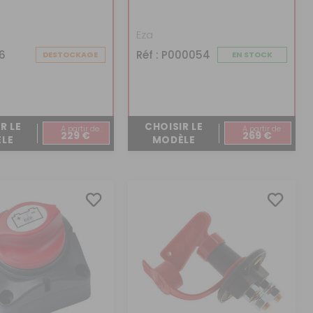
Eza
26
Réf : P000054
DESTOCKAGE
EN STOCK
R LE
CHOISIR LE
A partir de :
A partir de :
229 €
269 €
LE
MODÈLE