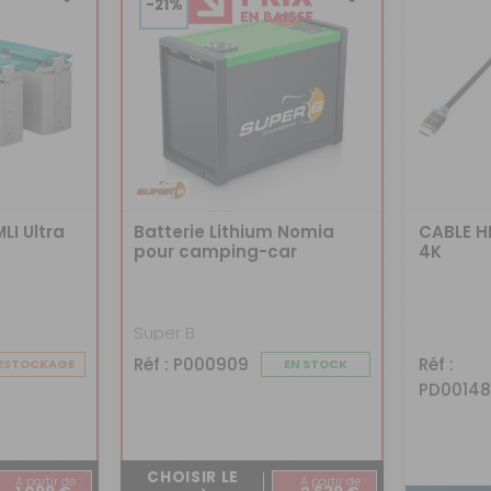
-21%
LI Ultra
Batterie Lithium Nomia
CABLE H
pour camping-car
4K
Super B
Réf : P000909
Réf :
ESTOCKAGE
EN STOCK
PD0014
CHOISIR LE
A partir de :
A partir de :