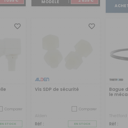
1 099 €
2 639 €
MODÈLE
ACHE
lle
Vis SDP de sécurité
Bague d
le méc
Comparer
Comparer
Alden
Thetford
Réf :
Réf :
EN STOCK
EN STOCK