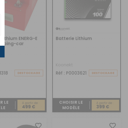
e Lithium ENERG-E
Batterie Lithium
mping-car
Koonekt
1318
Réf : P0003621
DESTOCKAGE
DESTOCKAGE
R LE
CHOISIR LE
A partir de :
A partir de :
499 €
399 €
LE
MODÈLE