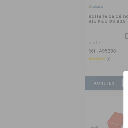
Batterie de dém
Afa Plus 12V 90A
Varta
Réf : 495288
(1)
ACHETER