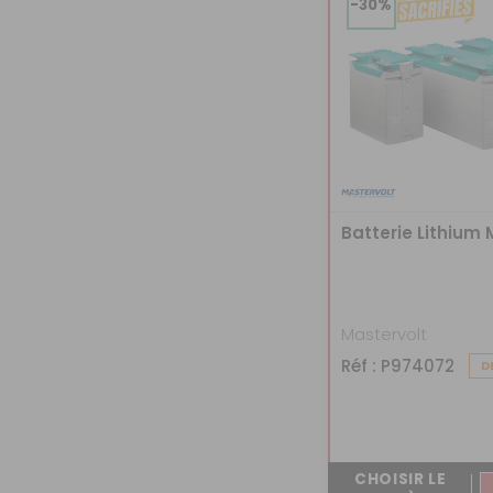
-30%
Batterie Lithium M
Mastervolt
Réf : P974072
D
CHOISIR LE