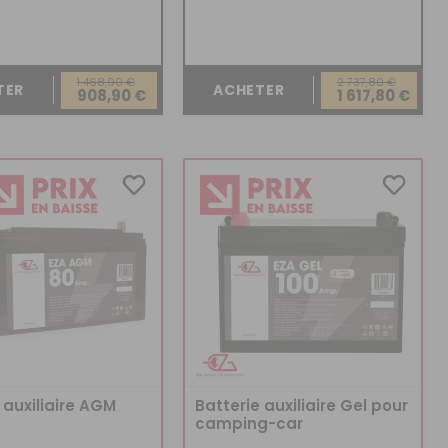
1 468,90 €
2 737,80 €
TER
ACHETER
908,90 €
1 617,80 €
 auxiliaire AGM
Batterie auxiliaire Gel pour
camping-car