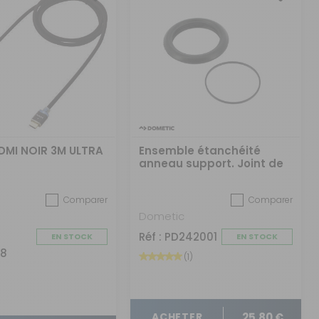
DMI NOIR 3M ULTRA
Ensemble étanchéité
anneau support. Joint de
clapet pour toilettes à
cassette
Comparer
Comparer
Dometic
Réf : PD242001
EN STOCK
EN STOCK
88
(1)
25,80 €
ACHETER