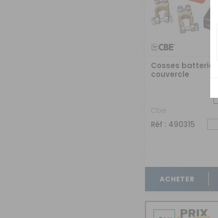
Cosses batterie
couvercle
Cbe
Réf : 490315
ACHETER