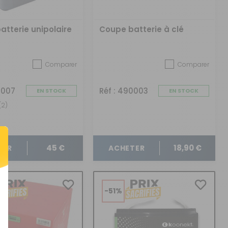
atterie unipolaire
Coupe batterie à clé
Comparer
Comparer
0007
Réf : 490003
EN STOCK
EN STOCK
(2)
45 €
18,90 €
TER
ACHETER
-51%