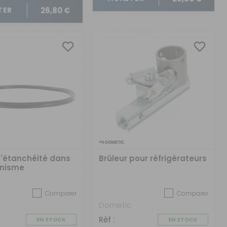
26,80 €
TER
'étanchéité dans
Brûleur pour réfrigérateurs
anisme
Comparer
Comparer
Dometic
Réf :
EN STOCK
EN STOCK