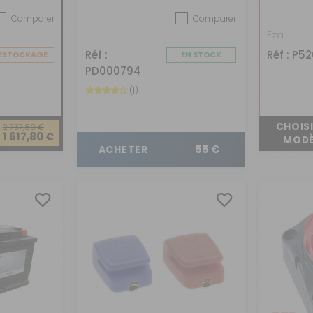
Comparer
Comparer
Eza
Réf :
Réf : P5
ESTOCKAGE
EN STOCK
PD000794
(1)
CHOISI
2 737,80 €
1 617,80 €
MODÈ
55 €
ACHETER