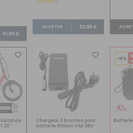
(1)
33,95 €
ACHETER
ACHE
91,80 €
-16%
ssistance
Chargeur 3 broches pour
Batterie
t 20''
batterie lithium VAE 36V
Marquage
vélo E-SCAPE