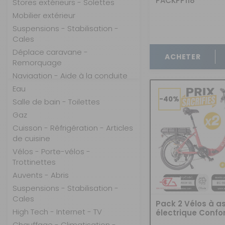
PACKPP118
Stores extérieurs - Solettes
OUVERTURE - RIDEAUX -
MOUSTIQUAIRES
Mobilier extérieur
Suspensions - Stabilisation -
ISOLATION - PROTECTION
Cales
SÉCURITÉ
Déplace caravane -
ACHETER
Remorquage
CONFORT CABINE
Navigation - Aide à la conduite
RANGEMENT
High Tech - Internet - TV
Eau
-40%
Chauffage - Climatisation -
Salle de bain - Toilettes
MARCHEPIEDS - QUINCAILLERIE
Ventilation
Gaz
GUIDES - SPORT - JEUX - ANIMAUX
Ouverture - Rideaux -
Cuisson - Réfrigération - Articles
Moustiquaires
de cuisine
Isolation - Protection
Vélos - Porte-vélos -
Sécurité
Trottinettes
Confort cabine
Auvents - Abris
Rangement
Suspensions - Stabilisation -
Cales
Marchepieds - Quincaillerie
Pack 2 Vélos à a
High Tech - Internet - TV
électrique Confor
Guides - Sport - Jeux - Animaux
Rouge 10,4Ah + 
Chauffage - Climatisation -