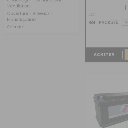
BicyCode
Ventilation
Ouverture - Rideaux -
Eza
Moustiquaires
Réf : PACK675
D
Sécurité
ACHETER