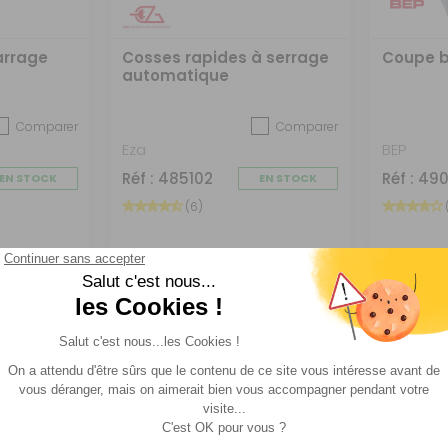
arrage
Cosses rapides à serrage
Coupe b
automatique
Comparer
Comparer
Eza
BEP
Réf : 485102
Réf : 49
EN STOCK
EN STOCK
(6)
205 €
18,90 €
ACHETER
ACHE
-73%
-60%