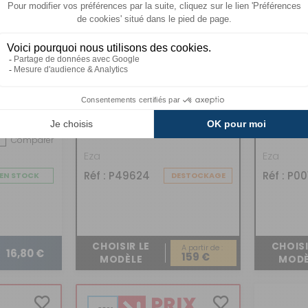
 avec
Batterie Lithium MAX-E
Batteri
pour ca
Comparer
Eza
Eza
Réf : P49624
Réf : P00
EN STOCK
DESTOCKAGE
CHOISIR LE
CHOISI
A partir de :
16,80 €
159 €
MODÈLE
MODÈ