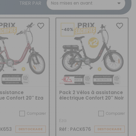
CRÉER UN COMPTE
TRIER PAR
ou
SUIVI DE COMMANDE INVITÉ
-40%
assistance
Pack 2 Vélos à assistance
ue Confort 20'' Eza
électrique Confort 20'' Noir
10,4AH + Marquage
BicyCode
Comparer
Comparer
Eza
CK653
Réf : PACK676
DESTOCKAGE
DESTOCKAGE