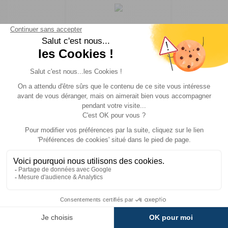
Cap Orcada
FFACCC
France passion