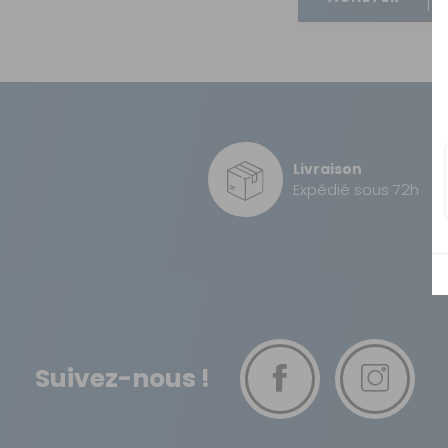
OUVERTURE - RIDEAUX -
MOUSTIQUAIRES
ISOLATION - PROTECTION
SÉCURITÉ
CONFORT CABINE
RANGEMENT
Livraison
Expédié sous 72h
MARCHEPIEDS - QUINCAILLERIE
GUIDES - SPORT - JEUX - ANIMAUX
Suivez-nous !