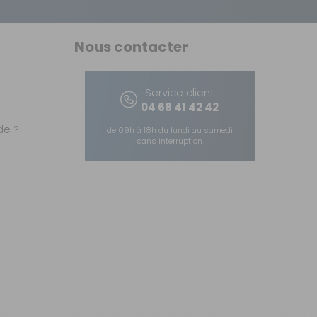
Nous contacter
Service client
04 68 41 42 42
e ?
de 09h à 18h du lundi au samedi
sans interruption