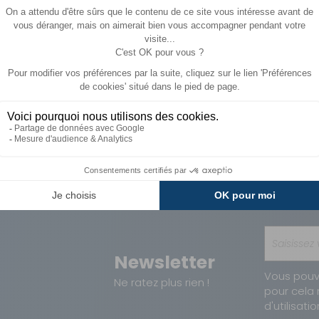
Paiements
Avantages
Sécurisés
Carte de fidélit
Newsletter
Vous pouv
Ne ratez plus rien !
pour cela 
d'utilisatio