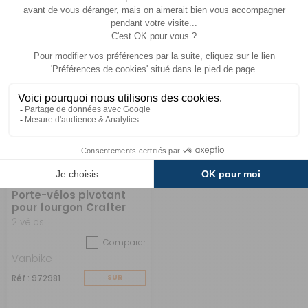
2 295 €
2 130 €
ACHETER
ACHETER
Porte-vélos pivotant
pour fourgon Crafter
2 vélos
Comparer
Vanbike
Réf : 972981
SUR
COMMANDE