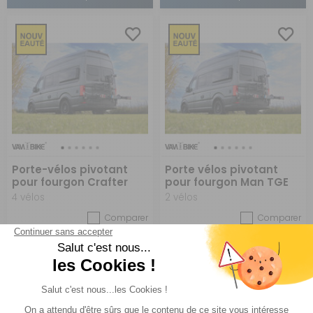
Porte-vélos pivotant
Porte vélos pivotant
pour fourgon Crafter
pour fourgon Man TGE
4 vélos
2 vélos
Comparer
Comparer
Vanbike
Vanbike
Réf : 972982
SUR
Réf : 972969
SUR
COMMANDE
COMMANDE