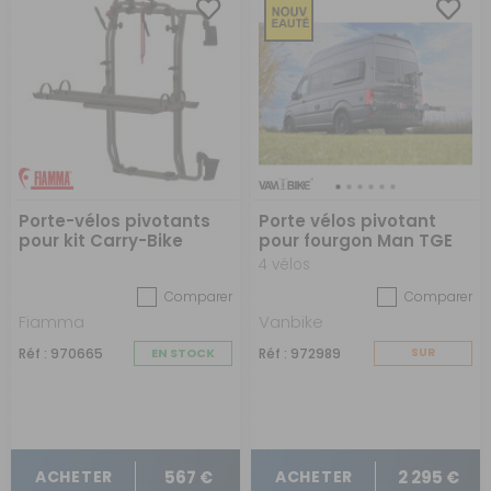
Porte-vélos pivotants
Porte vélos pivotant
pour kit Carry-Bike
pour fourgon Man TGE
Frame fourgon Deep
4 vélos
Black
Comparer
Comparer
Fiamma
Vanbike
Réf : 970665
EN STOCK
Réf : 972989
SUR
COMMANDE
567 €
2 295 €
ACHETER
ACHETER