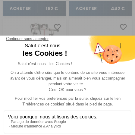
182 €
442 €
ACHETER
ACHETER
Porte-vélos Carry-Bike
Kits Bars et Carry Bike
pour kit DJ Carry-Bike
DJ pour Carry Bike DJ
DJ
complet
Ducato après 2006 Deep Black
Comparer
Comparer
Fiamma
Fiamma
Réf : 970661
EN STOCK
Réf : 970663
EN STOCK