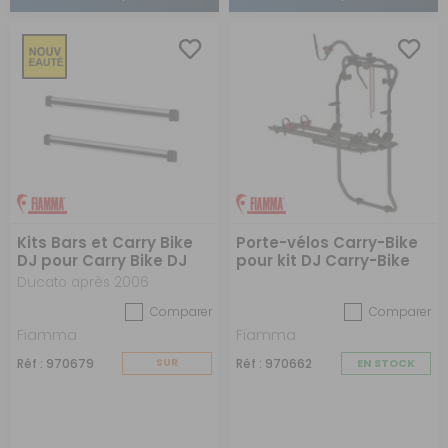
Kits Bars et Carry Bike
Porte-vélos Carry-Bike
DJ pour Carry Bike DJ
pour kit DJ Carry-Bike
complet
DJ Deep Black
Ducato après 2006
Comparer
Comparer
Fiamma
Fiamma
Réf : 970679
SUR
Réf : 970662
EN STOCK
COMMANDE