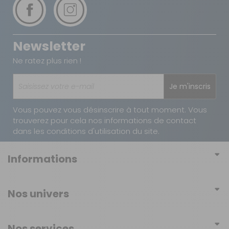
Newsletter
Ne ratez plus rien !
Je m'inscris
Vous pouvez vous désinscrire à tout moment. Vous
trouverez pour cela nos informations de contact
dans les conditions d'utilisation du site.
Informations
Conditions générales de vente
Nos univers
Conditions générales d'utilisation
Mobilier
Politique de confidentialité
Nos services