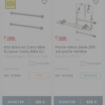
Kits Bars et Carry Bike
Porte-vélos Série 200
DJ pour Carry Bike DJ
sur porte-arrière
complet
Sprinter après 2006 et Crafter entre 2006 et 2016
Ducato ≤ 2006
Comparer
Comparer
Fiamma
Fiamma
Réf : 970681
SUR
Réf : 970422
EN STOCK
COMMANDE
185 €
565 €
ACHETER
ACHETER