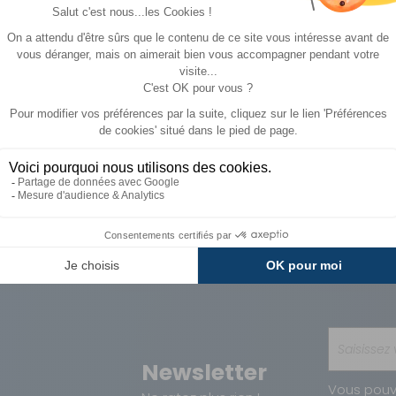
A partir de :
CHOISIR LE
205 €
179 €
MODÈLE
Paiements
Avantages
Sécurisés
Carte de fidélit
Newsletter
Vous pouv