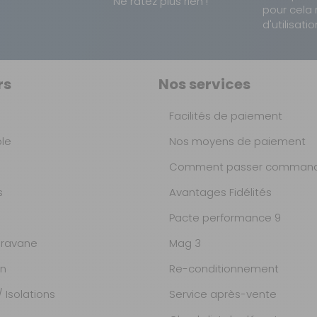
Ne ratez plus rien !
pour cela 
d'utilisatio
rs
Nos services
Facilités de paiement
ble
Nos moyens de paiement
Comment passer command
s
Avantages Fidélités
Pacte performance 9
ravane
Mag 3
on
Re-conditionnement
 Isolations
Service après-vente