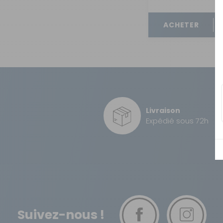
OUVERTURE - RIDEAUX -
MOUSTIQUAIRES
ACHETER
ISOLATION - PROTECTION
SÉCURITÉ
CONFORT CABINE
RANGEMENT
MARCHEPIEDS - QUINCAILLERIE
Livraison
Expédié sous 72h
GUIDES - SPORT - JEUX - ANIMAUX
Suivez-nous !