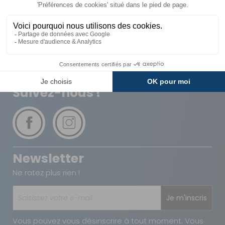
Livraison
Paiements
Expédié sous 72h
Sécurisés
Avantages
Paiement
Carte de fidélité
Plusieurs fois
Suivez-nous !
Newsletter
Ne ratez plus rien !
Je m'inscris
Vous pouvez vous désinscrire à tout moment. Vous