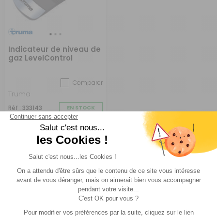
Indicateur de niveau de
gaz LevelControl
Comparer
Truma
Réf : 333143
EN STOCK
210 €
ACHETER