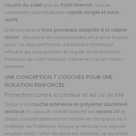
FORD TRANSIT
rayons du soleil
que du
froid hivernal
, tout en
CUSTOM FORD
conservant une installation
rapide, simple et sans
TOURNEO
outils
.
Année :
A partir
de 2012
Le kit comprend
trois panneaux adaptés à la cabine
avant
: deux pour les vitres latérales et un pour le pare-
Prix :
77,90 €
TTC
brise. Ce dispositif forme une barrière thermique
Disponibilité :
Livraison à Domicile
DISPONIBLE EN LIVRAISON : EN STOCK
efficace qui vous permet de réguler la température
Retrait Magasin
intérieure de votre véhicule, même en cas de météo
DISPONIBLE IMMÉDIATEMENT
extrême.
DANS 2 MAGASIN(S)
UNE CONCEPTION 7 COUCHES POUR UNE
AJOUTER AU PANIER
ISOLATION RENFORCÉE
Protection contre la chaleur et les UV en été
Defender de
Grâce à sa
couche extérieure en polyester aluminisé
1983 à 2016
Référence :
renforcé
, le rideau IN-TERMIK réfléchit les
rayons UV
et
750321
réduit considérablement la montée en température à
Véhicule :
LAND
l’intérieur de l’habitacle lorsque le véhicule est exposé
ROVER
en plein soleil. L’effet de serre est maîtrisé, ce qui limite
DEFENDER