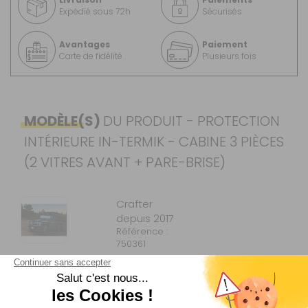
Expédié sous 72h
Sécurisés
Avantages
Paiement
Carte de fidélité
Plusieurs fois
MODÈLE(S)
DU PRODUIT - PROTECTION
INTÉRIEURE IN-TERMIK - CABINE 3 PIÈCES
(2 VITRES AVANT + PARE-BRISE)
Crafter
depuis 2017
Référence :
750361
Véhicule :
VOLKSWAGEN
CRAFTER I
VOLKSWAGEN