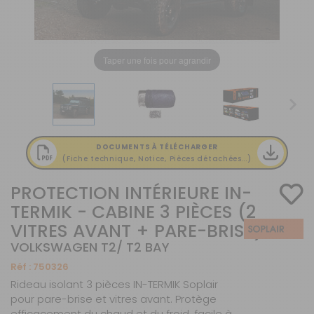
Taper une fois pour agrandir
DOCUMENTS À TÉLÉCHARGER
(Fiche technique, Notice, Pièces détachées...)
PROTECTION INTÉRIEURE IN-
TERMIK - CABINE 3 PIÈCES (2
VITRES AVANT + PARE-BRISE)
VOLKSWAGEN T2/ T2 BAY
Réf :
750326
Rideau isolant 3 pièces IN-TERMIK Soplair
pour pare-brise et vitres avant. Protège
efficacement du chaud et du froid, facile à