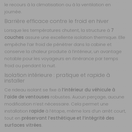
le recours à la climatisation ou à la ventilation en
Année :
-
journée.
Prix :
77,90 €
TTC
Barrière efficace contre le froid en hiver
Disponibilité :
Livraison à Domicile
Lorsque les températures chutent, la structure à
7
DISPONIBLE EN LIVRAISON : EN STOCK
couches
assure une excellente isolation thermique. Elle
Retrait Magasin
DISPONIBLE IMMÉDIATEMENT
empêche l’air froid de pénétrer dans la cabine et
DANS 1 MAGASIN(S)
conserve la chaleur produite à l’intérieur, un avantage
AJOUTER AU PANIER
notable pour les voyageurs en itinérance par temps
froid ou pendant la nuit.
Isolation intérieure : pratique et rapide à
Ducato II
installer
/Boxer
/Jumper de
Ce rideau isolant se fixe à
l’intérieur du véhicule à
1994 à 2006
l’aide de ventouses
robustes. Aucun perçage, aucune
Référence :
modification n’est nécessaire. Cela permet une
750310
installation
rapide
à l’étape, même lors d’un arrêt court,
Véhicule :
FIAT
tout en
préservant l’esthétique et l’intégrité des
DUCATO II
surfaces vitrées
.
CITROEN
JUMPER II