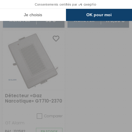
98 €
170,50 €
ACHETER
ACHETER
Détecteur «Gaz
Narcotique» GT710-2370
Comparer
GT Alarm
Réf : 132582
EN STOCK