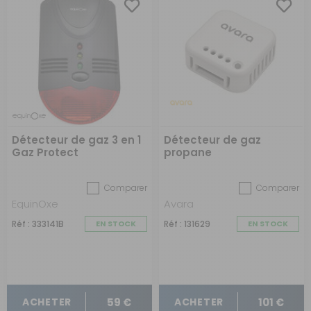
Détecteur de gaz 3 en 1
Détecteur de gaz
Gaz Protect
propane
Comparer
Comparer
EquinOxe
Avara
Réf : 333141B
EN STOCK
Réf : 131629
EN STOCK
59 €
101 €
ACHETER
ACHETER