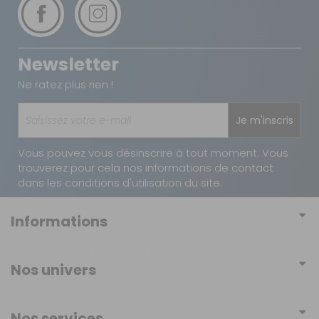
Newsletter
Ne ratez plus rien !
Je m'inscris
Vous pouvez vous désinscrire à tout moment. Vous
trouverez pour cela nos informations de contact
dans les conditions d'utilisation du site.
Informations
Conditions générales de vente
Nos univers
Conditions générales d'utilisation
Mobilier
Politique de confidentialité
Nos services