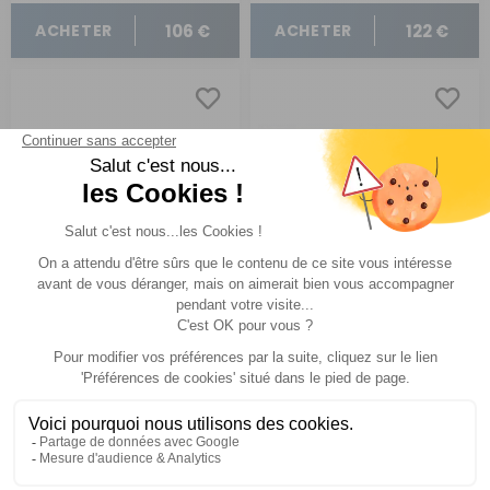
106 €
122 €
ACHETER
ACHETER
Détecteur de gaz
Detecteur de monoxyde
G.A.S.-plug « all in one »
de carbone
Comparer
Comparer
Thitronik
Cbe
Réf : 333091
EN STOCK
Réf : 333146
EN STOCK
(1)