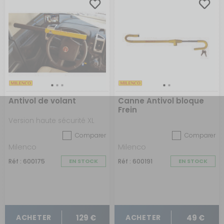
Antivol de volant
Canne Antivol bloque
Frein
Version haute sécurité XL
Comparer
Comparer
Milenco
Milenco
Réf : 600175
EN STOCK
Réf : 600191
EN STOCK
129 €
49 €
ACHETER
ACHETER