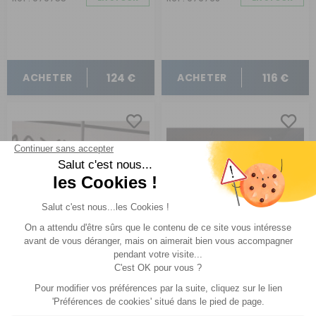
124 €
116 €
ACHETER
ACHETER
Verrou haute résistance
Antivol de pédales
Modèle : Porte de fourgon 1T
Boxer Jumper Ducato boîte automatique depuis 2007
Comparer
Comparer