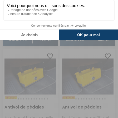
IMC
Milenco
Réf : 979756
EN STOCK
Réf : 600171
EN STOCK
125 €
145 €
ACHETER
ACHETER
Antivol de pédales
Antivol de pédales
Ford Transit boîte manuelle depuis 2014
Ford Transit depuis 2013 et Mercedes Benz Sprinter depuis 2006, boîtes automatiques