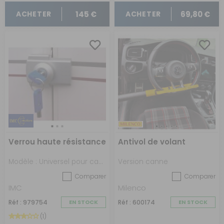
145 €
69,80 €
ACHETER
ACHETER
Verrou haute résistance
Antivol de volant
Modèle : Universel pour cadre de porte
Version canne
Comparer
Comparer
IMC
Milenco
Réf : 979754
EN STOCK
Réf : 600174
EN STOCK
(1)