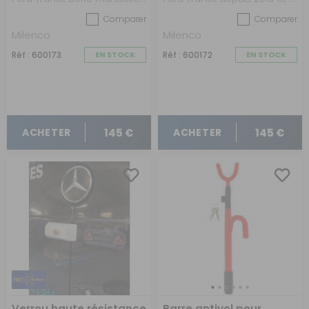
Comparer
Comparer
Milenco
Milenco
Réf : 600173
EN STOCK
Réf : 600172
EN STOCK
145 €
145 €
ACHETER
ACHETER
Verrou haute résistance
Barre antivol pour