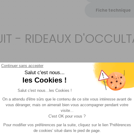
Fiche technique
IT - RIDEAUX D'OCCUL
Prix
Disponibilité
254,90 €
TTC
Livraison à Domicile
DISPONIBLE EN LIVRAISON :
EN STOCK
Retrait Magasin
Sur commande
Contactez-nous au
04 68 41 42 42