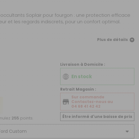
CRÉER UN COMPTE
occultants Soplair pour fourgon : une protection efficace
ou
aleur et les regards indiscrets, pour un confort optimal.
SUIVI DE COMMANDE INVITÉ
Plus de détails
Livraison à Domicile :
En stock
Retrait Magasin :
Sur commande
Contactez-nous au
04 68 41 42 42
Être informé d'une baisse de prix
umulez
255
points.