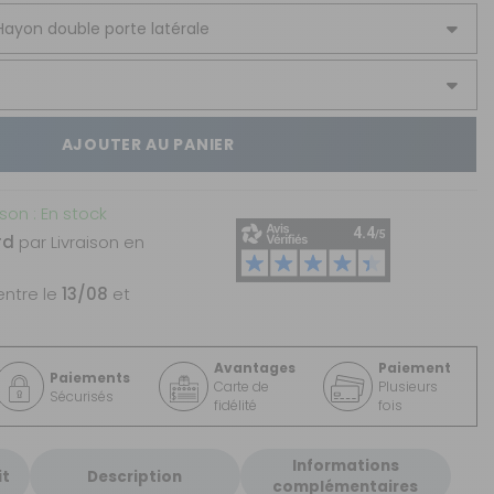
AJOUTER AU PANIER
ison : En stock
rd
par Livraison en
entre le
13/08
et
Avantages
Paiement
Paiements
Carte de
Plusieurs
Sécurisés
fidélité
fois
Informations
it
Description
complémentaires