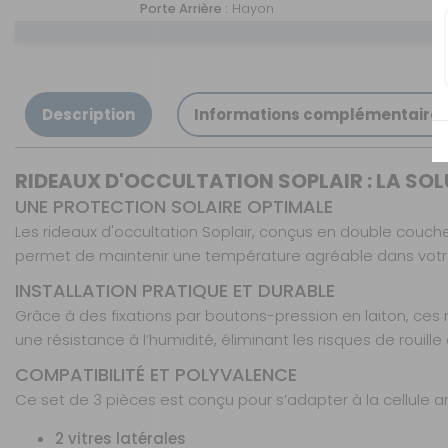
Porte Arrière :
Hayon
- Expert 3 / Jumpy 3
Utilitaire à partir de
2016
Description
Informations complémentaire
Référence : 091860
Véhicule :
Expert 3
RIDEAUX D'OCCULTATION SOPLAIR : LA SOLU
Utilitaire - Jumpy 3
Utilitaire à partir de
UNE PROTECTION SOLAIRE OPTIMALE
2016
Les rideaux d'occultation Soplair, conçus en double couche 
Porte Arrière :
Hayon -
permet de maintenir une température agréable dans votre vé
Double porte latérale
coulissante
INSTALLATION PRATIQUE ET DURABLE
Grâce à des fixations par boutons-pression en laiton, ces 
Expert 2/Jumpy 2
une résistance à l’humidité, éliminant les risques de rouille
Utilitaire (2007-
COMPATIBILITÉ ET POLYVALENCE
2016)
Ce set de 3 pièces est conçu pour s’adapter à la cellule arr
Référence : 091671
Véhicule :
Expert 2
2 vitres latérales
Utilitaire - Jumpy 2