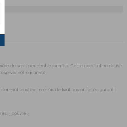
AJOUTER AU PANIER
umière du soleil pendant la journée. Cette occultation dense
server votre intimité.
tement ajustée. Le choix de fixations en laiton garantit
AJOUTER AU PANIER
s. Il couvre :