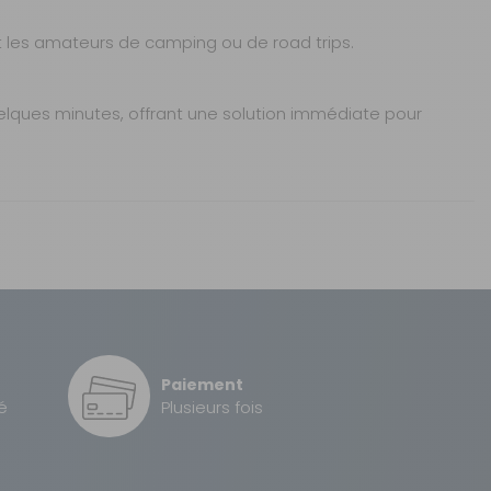
t les amateurs de camping ou de road trips.
quelques minutes, offrant une solution immédiate pour
AJOUTER AU PANIER
Sous 3 heures pour un produit disponible
2 à 3 jours ouvrés
Paiement
1 à 2 jours ouvrés
é
Plusieurs fois
AJOUTER AU PANIER