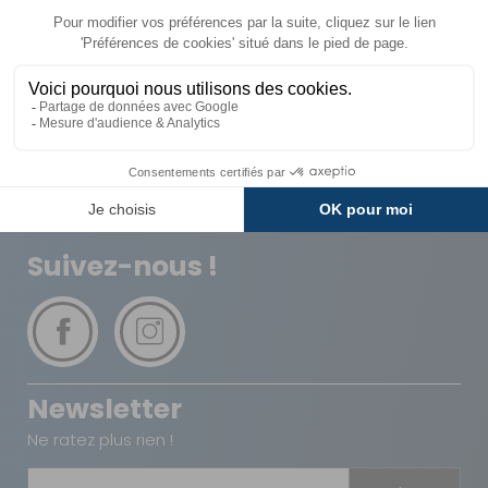
Livraison
Paiements
Expédié sous 72h
Sécurisés
Avantages
Paiement
Carte de fidélité
Plusieurs fois
Suivez-nous !
Newsletter
Ne ratez plus rien !