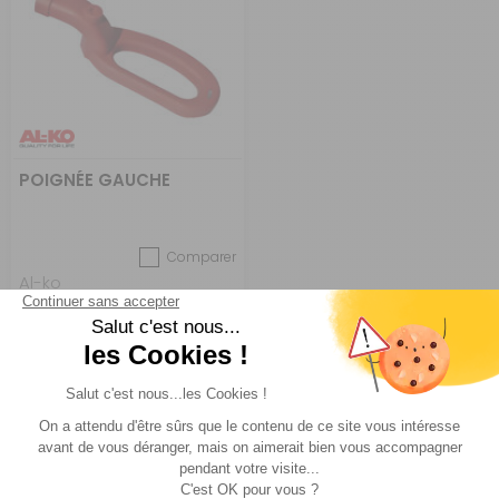
POIGNÉE GAUCHE
Comparer
Al-ko
Réf : PD690243
EN STOCK
21,80 €
ACHETER