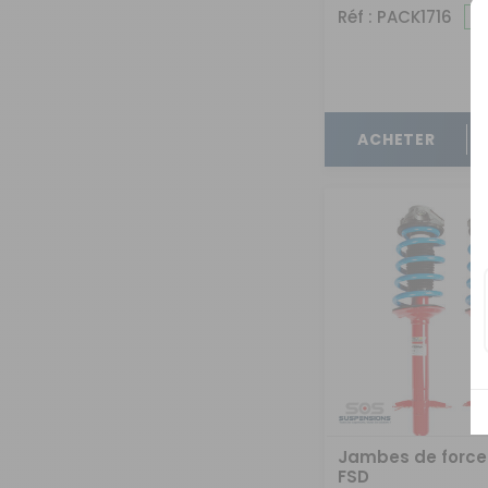
Réf : PACK1716
ACHETER
Jambes de force
FSD