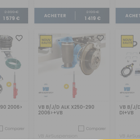
2 399 €
2 199 €
ACHETER
ACHE
1 579 €
1 419 €
290 2006>
VB B/J/D ALK X250-290
VB B/J/
2006>+VB
DI+VB
Comparer
Comparer
VB AirSuspension
VB AirSu