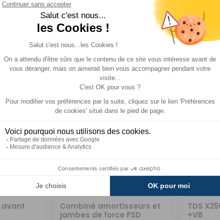
Réf : PACK1719
Réf : PA
EN STOCK
EN STOCK
3 329 €
4 409 €
ACHETER
ACHE
 avant
Combiné amortisseurs et
TDS X25
jambes de force FSD
+VB