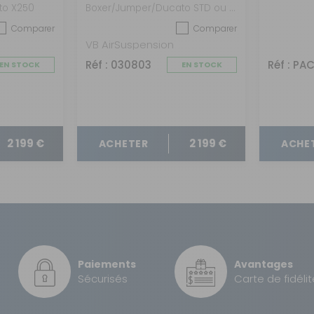
to X250
Boxer/Jumper/Ducato STD ou Alko X250-X290 après 2006 Version light
Comparer
Comparer
VB AirSuspension
Réf : 030803
Réf : PA
EN STOCK
EN STOCK
2 199 €
2 199 €
ACHETER
ACHE
Paiements
Avantages
Sécurisés
Carte de fidélit