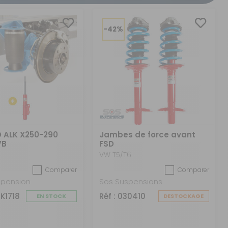
CRÉER UN COMPTE
ou
-42%
SUIVI DE COMMANDE INVITÉ
D ALK X250-290
Jambes de force avant
VB
FSD
VW T5/T6
Comparer
Comparer
spension
Sos Suspensions
CK1718
Réf : 030410
EN STOCK
DESTOCKAGE