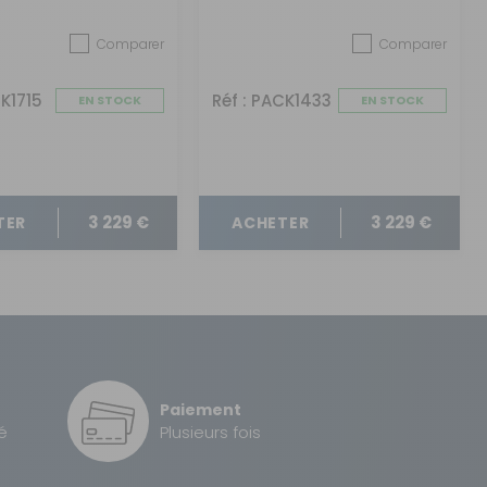
Comparer
Comparer
CK1715
Réf : PACK1433
EN STOCK
EN STOCK
3 229 €
3 229 €
TER
ACHETER
Paiement
é
Plusieurs fois