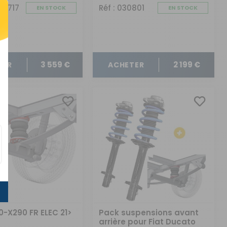
CK1717
Réf : 030801
EN STOCK
EN STOCK
3 559 €
2 199 €
TER
ACHETER
0-X290 FR ELEC 21>
Pack suspensions avant
arrière pour Fiat Ducato