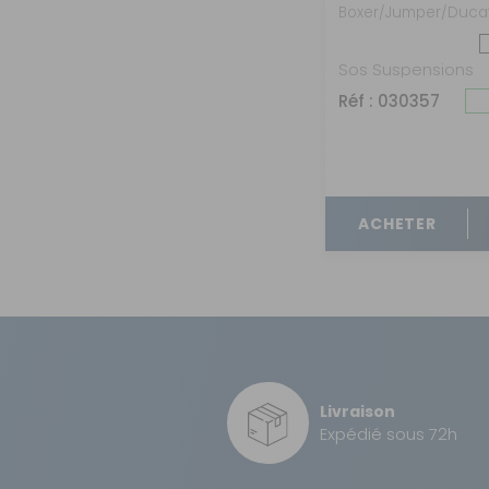
Boxer/Jumper/Duca
Sos Suspensions
Réf : 030357
ACHETER
Livraison
Expédié sous 72h