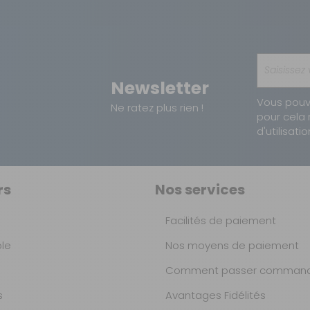
Newsletter
Vous pouv
Ne ratez plus rien !
pour cela 
d'utilisatio
rs
Nos services
Facilités de paiement
ble
Nos moyens de paiement
Comment passer command
s
Avantages Fidélités