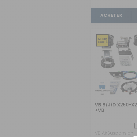
OUVERTURE - RIDEAUX -
MOUSTIQUAIRES
ACHETER
ISOLATION - PROTECTION
SÉCURITÉ
CONFORT CABINE
RANGEMENT
MARCHEPIEDS - QUINCAILLERIE
GUIDES - SPORT - JEUX - ANIMAUX
VB B/J/D X250-X
+VB
VB AirSuspension