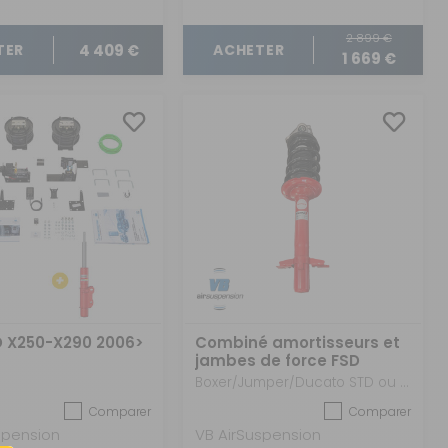
2 899 €
4 409 €
TER
ACHETER
1 669 €
D X250-X290 2006>
Combiné amortisseurs et
jambes de force FSD
Boxer/Jumper/Ducato STD ou Alko X250-X290 après 2006 - Version Confort
Comparer
Comparer
spension
VB AirSuspension