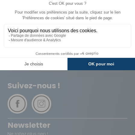
Livraison
Paiements
Expédié sous 72h
Sécurisés
Avantages
Paiement
Carte de fidélité
Plusieurs fois
Suivez-nous !
Newsletter
Ne ratez plus rien !