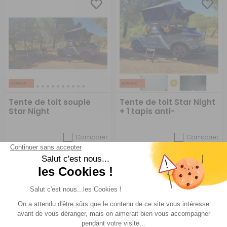
Tente de toit souple
Tente de toit Star Night
Star Night
+ 1 tapis anti-
condensation et 1 tapis
anti-moisissures
Comparer
Comparer
Soplair
Soplair
Réf : 777550
EN STOCK
Réf : PACK1732
EN STOCK
999 €
1 117 €
ACHETER
ACHETER