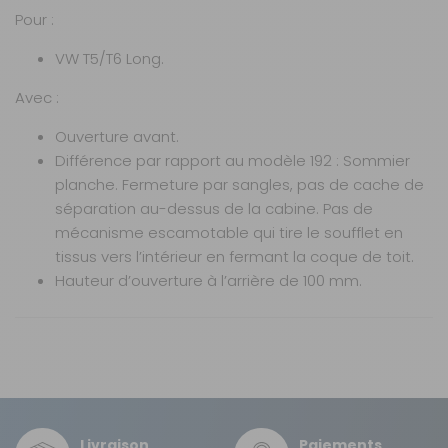
Châssis :
L1 H1
Pour :
Ouverture :
VW T5/T6 Long.
Avant
Type de
Avec :
sommier :
Lattes
Ouverture avant.
Fermetures :
Différence par rapport au modèle 192 : Sommier
South Co
planche. Fermeture par sangles, pas de cache de
Prix :
7 769 €
TTC
séparation au-dessus de la cabine. Pas de
Disponibilité :
Livraison à Domicile
mécanisme escamotable qui tire le soufflet en
DISPONIBLE EN LIVRAISON : EN STOCK
tissus vers l’intérieur en fermant la coque de toit.
Retrait Magasin
Hauteur d’ouverture à l’arrière de 100 mm.
DISPONIBLE IMMÉDIATEMENT
DANS 1 MAGASIN(S)
Caractéristiques
Nos modes de livraison
Marque : SCA
AJOUTER AU PANIER
Nature : toit relevable à ouverture avant
Application : VW T5 / T6 / T6.1 (empattement court)
Modèle :
Livraison en MAGASIN
198
sca 195 de
GRATUIT
Autres spécificités :
Sous 3 heures pour un produit disponible
dimension L1
Type de sommier :
Froli
H1 avec
Livraison
Couchage : 111 x 192 cm
Paiements