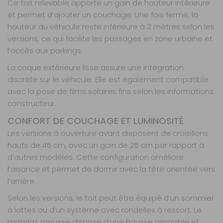
Ce toit relevable apporte un gain de hauteur intérieure
04 68 41 42 42
et permet d’ajouter un couchage. Une fois fermé, la
AJOUTER AU PANIER
hauteur du véhicule reste inférieure à 2 mètres selon les
versions, ce qui facilite les passages en zone urbaine et
l’accès aux parkings.
sca 193 de
La coque extérieure lisse assure une intégration
dimension L2
H1 avec
discrète sur le véhicule. Elle est également compatible
ouverture
avec la pose de films solaires fins selon les informations
Arrière avec
constructeur.
Kit lit intégré
CONFORT DE COUCHAGE ET LUMINOSITÉ
de type Froli
Référence :
Les versions à ouverture avant disposent de croisillons
998771
hauts de 45 cm, avec un gain de 25 cm par rapport à
Châssis :
L2 H1
d’autres modèles. Cette configuration améliore
Ouverture :
l’aisance et permet de dormir avec la tête orientée vers
Arrière
l’arrière.
Type de
Selon les versions, le toit peut être équipé d’un sommier
sommier :
Froli
à lattes ou d’un système avec rondelles à ressort. Le
Fermetures :
matelas mousse dispose d’une housse amovible et
Poignée