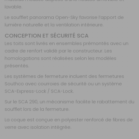
centrale
lavable.
Prix :
8 399 €
TTC
Le soufflet panorama Open-Sky favorise l’apport de
Disponibilité :
Livraison à Domicile
lumière naturelle et la ventilation intérieure.
DISPONIBLE EN LIVRAISON : EN STOCK
CONCEPTION ET SÉCURITÉ SCA
Retrait Magasin
Sur commande
Les toits sont livrés en ensembles prémontés avec un
Contactez-nous au
cadre de renfort validé par le constructeur. Les
04 68 41 42 42
homologations sont réalisées selon les modèles
AJOUTER AU PANIER
présentés.
Les systèmes de fermeture incluent des fermetures
sca 194 de
Southco avec courroies de sécurité ou un système
dimension L1
SCA-Express-Lock / SCA-Lock.
H1 avec
Sur le SCA 290, un mécanisme facilite le rabattement du
ouverture
soufflet lors de la fermeture.
Avant et Kit
lit intégré de
La coque est conçue en polyester renforcé de fibres de
type Lattes
verre avec isolation intégrée.
Référence :
998796