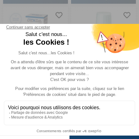
Nettoyant et
Micropur Forte
désinfectant pour eau
claire DEXDA Clean
Pour des réservoirs jusqu'à 500 litres.
en flacon
Comparer
Comparer
Aquatec
Réf : 028533
EN STOCK
Réf : 028505
EN STOCK
(2)