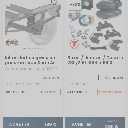
-36%
Kit renfort suspension
Boxer / Jumper / Ducato
pneumatique Semi Air
280/290 1988 à 1993
Renforcé 8''
Compresseur J pour BOXER / JUMPER / DUCATO X250-X290 à partir de 2006
Comparer
Comparer
Top Drive System
Firestone
Réf : 030700
EN STOCK
Réf : 030108
DESTOCKAGE
583 €
1 199 €
ACHETER
ACHETER
369 €