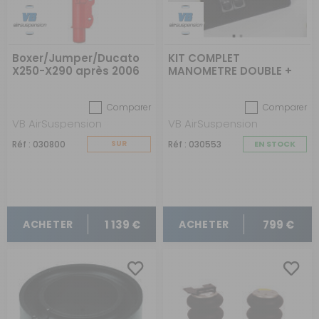
Boxer/Jumper/Ducato
KIT COMPLET
X250-X290 après 2006
MANOMETRE DOUBLE +
COMPRESSEUR
EMPLACEMENT UNIVERSEL
Comparer
Comparer
VB AirSuspension
VB AirSuspension
Réf : 030800
SUR
Réf : 030553
EN STOCK
COMMANDE
1 139 €
799 €
ACHETER
ACHETER