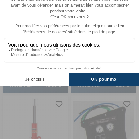
Kit Renfort VB Semi Air
Pack renforts à air avec
Confort
kit compresseur double
Boxer/Jumper/Ducato X250-X290 après 2006
Boxer / Jumper / Ducato X250 - X290 - après 2006
Comparer
Comparer
VB AirSuspension
Firestone
Réf : 030600
EN STOCK
Réf : 030170
EN STOCK
1 309 €
1 309 €
ACHETER
ACHETER