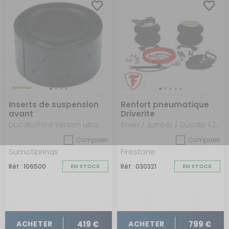
Inserts de suspension
Renfort pneumatique
avant
Driverite
Ducato/Ford Version ultra courte (40mm)
Boxer / Jumper / Ducato X250 - X290 - après 2006
Comparer
Comparer
SumoSprings
Firestone
Réf : 106500
EN STOCK
Réf : 030321
EN STOCK
419 €
799 €
ACHETER
ACHETER