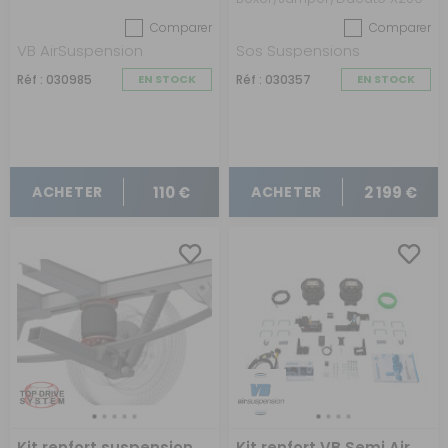
Comparer
Comparer
VB AirSuspension
Sos Suspensions
Réf : 030985
EN STOCK
Réf : 030357
EN STOCK
110 €
2 199 €
ACHETER
ACHETER
Kit renfort suspension
Kit renfort VB Semi Air