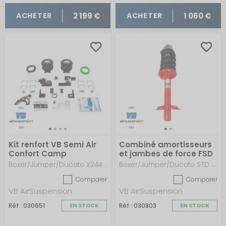
2 199 €
1 060 €
ACHETER
ACHETER
Kit renfort VB Semi Air
Combiné amortisseurs
Confort Camp
et jambes de force FSD
Boxer/Jumper/Ducato X244 (1994 - 2006)
Boxer/Jumper/Ducato STD ou Alko X250-X290 après 2006 Version light
Comparer
Comparer
VB AirSuspension
VB AirSuspension
Réf : 030651
EN STOCK
Réf : 030803
EN STOCK