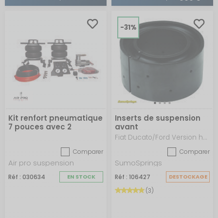
-31%
Kit renfort pneumatique
Inserts de suspension
7 pouces avec 2
avant
coussins + fixations +
Fiat Ducato/Ford Version haute (50mm)
compresseur +
Comparer
Comparer
panneau de
commande, double
Air pro suspension
SumoSprings
manomètre + 2
Réf : 030634
EN STOCK
Réf : 106427
DESTOCKAGE
interrupteurs à droite
du volant
(3)