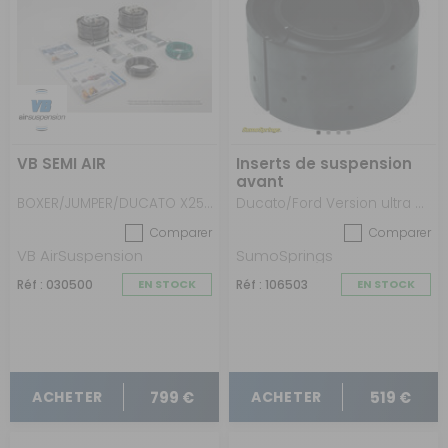
VB SEMI AIR
Inserts de suspension
avant
BOXER/JUMPER/DUCATO X250-X290 2006>
Ducato/Ford Version ultra haute (60mm)
Comparer
Comparer
VB AirSuspension
SumoSprings
Réf : 030500
EN STOCK
Réf : 106503
EN STOCK
799 €
519 €
ACHETER
ACHETER