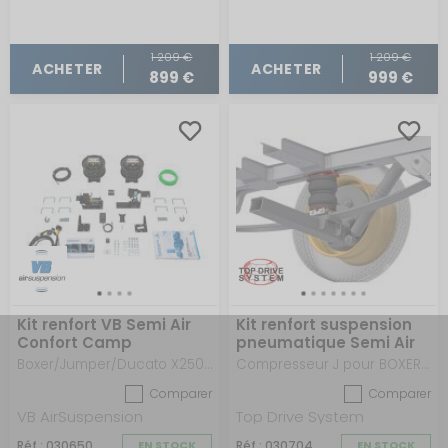
1 209 €
1 209 €
ACHETER
ACHETER
899 €
999 €
Kit renfort VB Semi Air
Kit renfort suspension
Confort Camp
pneumatique Semi Air
Standard 6''
Boxer/Jumper/Ducato X250-X290 après 2006
Compresseur J pour BOXER / JUMPER / DUCATO X250-X290 à partir de 2006
Comparer
Comparer
VB AirSuspension
Top Drive System
Réf : 030650
EN STOCK
Réf : 030704
EN STOCK