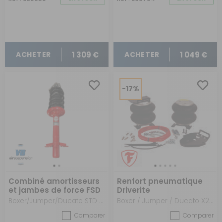
1 309 €
1 049 €
ACHETER
ACHETER
-17%
Combiné amortisseurs
Renfort pneumatique
et jambes de force FSD
Driverite
Boxer/Jumper/Ducato STD ou Alko X250-X290 après 2006 - Version Heavy
Boxer / Jumper / Ducato X230/X244 (1994 - 2006)
Comparer
Comparer