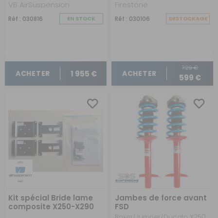
VB AirSuspension
Firestone
Réf : 030816
EN STOCK
Réf : 030106
DESTOCKAGE
729 €
1 955 €
ACHETER
ACHETER
599 €
Kit spécial Bride lame
Jambes de force avant
composite X250-X290
FSD
Boxer/Jumper/Ducato X250