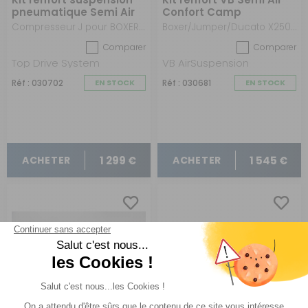
pneumatique Semi Air
Confort Camp
Confort 7.3-9''
Compresseur J pour BOXER / JUMPER / DUCATO X250-X290 à partir de 2006
Boxer/Jumper/Ducato X250-X290 après 2006 - Commande digitale
Comparer
Comparer
Top Drive System
VB AirSuspension
Réf : 030702
EN STOCK
Réf : 030681
EN STOCK
1 299 €
1 545 €
ACHETER
ACHETER