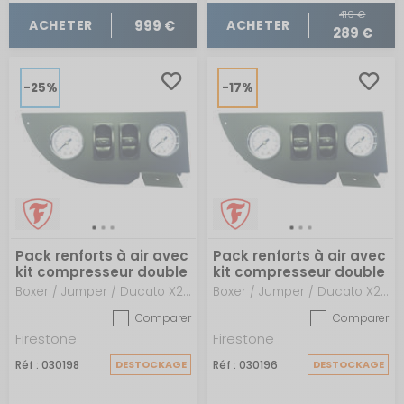
419 €
999 €
ACHETER
ACHETER
289 €
-25%
-17%
Pack renforts à air avec
Pack renforts à air avec
kit compresseur double
kit compresseur double
Boxer / Jumper / Ducato X250 - X290 - après 2006
Boxer / Jumper / Ducato X230/X244 - de 1994 à 2005
Comparer
Comparer
Firestone
Firestone
Réf : 030198
DESTOCKAGE
Réf : 030196
DESTOCKAGE