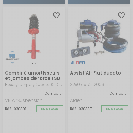
Combiné amortisseurs
Assist'Air Fiat ducato
et jambes de force FSD
Boxer/Jumper/Ducato STD ou Alko X250-X290 après 2006 - Version Confort
X250 après 2006
Comparer
Comparer
VB AirSuspension
Alden
Réf : 030801
EN STOCK
Réf : 030387
EN STOCK