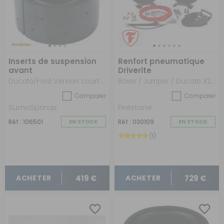
Inserts de suspension
Renfort pneumatique
avant
Driverite
Ducato/Ford Version courte (45mm)
Boxer / Jumper / Ducato X250 - X290 - après 2006
Comparer
Comparer
SumoSprings
Firestone
Réf : 106501
EN STOCK
Réf : 030109
EN STOCK
(1)
419 €
729 €
ACHETER
ACHETER