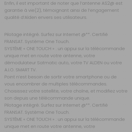
Enfin, il est important de noter que l‘antenne AS2@ est
AJOUTER AU PANIER
garantie à vie(2), témoignant ainsi de l‘engagement
qualité d‘Alden envers ses utilisateurs.
60 Platinium
Satmatic HD
Pilotage intégré. Surfez sur Internet @**. Certifié
Fransat
FRANSAT. Système One Touch.
Référence :
SYSTÈME « ONE TOUCH » : un appui sur la télécommande
571683
unique met en route votre antenne, votre
Diamètre de la
démodulateur Satmatic auto, votre TV ALDEN ou votre
parabole :
60
cm
A.I.O. SMART TV.
Point n‘est besoin de sortir votre smartphone ou de
Coloris :
Gris
vous encombrer de multiples télécommandes.
Modèle :
Choisissez votre satellite, votre chaîne, et modifiez votre
Satmatic HD
FRANSAT
son depuis une télécommande unique.
Pilotage intégré. Surfez sur Internet @**. Certifié
Prix :
2 399 €
TTC
FRANSAT. Système One Touch.
Disponibilité :
Livraison à Domicile
DISPONIBLE EN LIVRAISON : EN STOCK
SYSTÈME « ONE TOUCH » : un appui sur la télécommande
Retrait Magasin
unique met en route votre antenne, votre
Sur commande