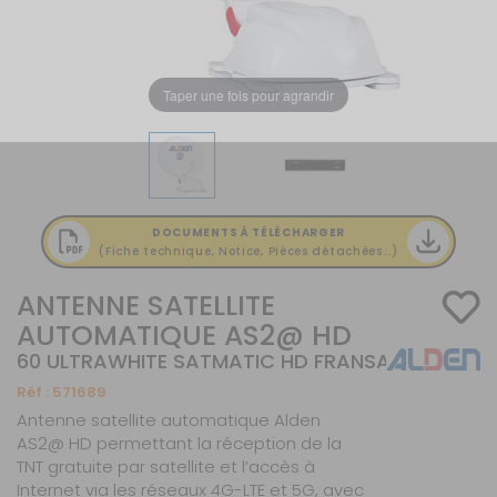
Taper une fois pour agrandir
DOCUMENTS À TÉLÉCHARGER
(Fiche technique, Notice, Pièces détachées...)
ANTENNE SATELLITE
AUTOMATIQUE AS2@ HD
60 ULTRAWHITE SATMATIC HD FRANSAT
Réf :
571689
Antenne satellite automatique Alden
AS2@ HD permettant la réception de la
TNT gratuite par satellite et l’accès à
Internet via les réseaux 4G-LTE et 5G, avec