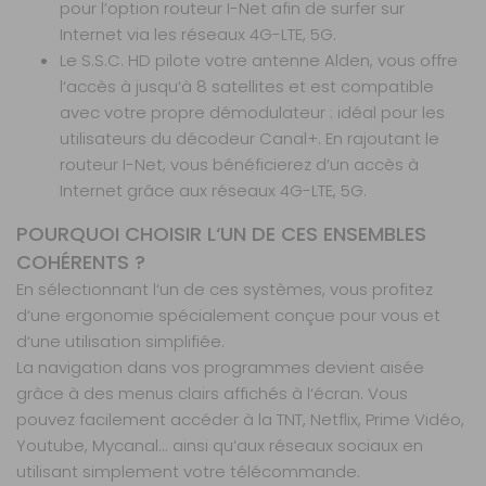
pour l’option routeur I-Net afin de surfer sur
60 Platinium
Internet via les réseaux 4G-LTE, 5G.
Satmatic AIO
Le S.S.C. HD pilote votre antenne Alden, vous offre
TV 24'' DVD
l‘accès à jusqu‘à 8 satellites et est compatible
HD
avec votre propre démodulateur : idéal pour les
Référence :
utilisateurs du décodeur Canal+. En rajoutant le
571682
routeur I-Net, vous bénéficierez d‘un accès à
Diamètre de la
Internet grâce aux réseaux 4G-LTE, 5G.
parabole :
60
cm
POURQUOI CHOISIR L‘UN DE CES ENSEMBLES
Modèle :
AIO
COHÉRENTS ?
TV 24'' DVD HD
En sélectionnant l‘un de ces systèmes, vous profitez
Coloris :
Gris
d‘une ergonomie spécialement conçue pour vous et
Prix :
3 039 €
TTC
d‘une utilisation simplifiée.
Disponibilité :
Livraison à Domicile
La navigation dans vos programmes devient aisée
Sur commande : Contactez-nous au 04 68
grâce à des menus clairs affichés à l‘écran. Vous
41 42 42
Retrait Magasin
pouvez facilement accéder à la TNT, Netflix, Prime Vidéo,
Sur commande
Youtube, Mycanal... ainsi qu‘aux réseaux sociaux en
Contactez-nous au
utilisant simplement votre télécommande.
04 68 41 42 42