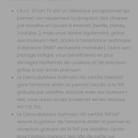
HD
L‘A.I.O. Smart TV est un téléviseur exceptionnel qui
Référence :
571681
permet non seulement la réception des chaines
par satellite et l’accès à internet (Netflix, Disney,
Diamètre de la
parabole :
60
Youtube…), mais vous donne également, grâce
cm
aux routeurs I-Net, accès à l‘assistance technique
Modèle :
AIO
à distance (RMS* exclusivité mondiale). Outre son
TV 22'' DVD HD
pilotage intégré, vous bénéficierez en plus
Coloris :
Gris
d‘images bluffantes de couleurs et de précision
grâce à son écran premium.
Prix :
2 929 €
TTC
Le Démodulateur Satmatic HD certifié FRANSAT
Disponibilité :
Livraison à Domicile
Sur commande : Contactez-nous au 04 68
gère l‘antenne Alden et permet l‘accès à la TNT
41 42 42
gratuite par satellite. Associé avec les routeurs I-
Retrait Magasin
Net, vous aurez accès à Internet via les réseaux
Sur commande
4G-LTE, 5G.
Contactez-nous au
04 68 41 42 42
Le Démodulateur Satmatic HD certifié TNTSAT
assure la gestion de l‘antenne Alden et permet la
AJOUTER AU PANIER
réception gratuite de la TNT par satellite. Optez
pour l’option routeur I-Net afin de surfer sur