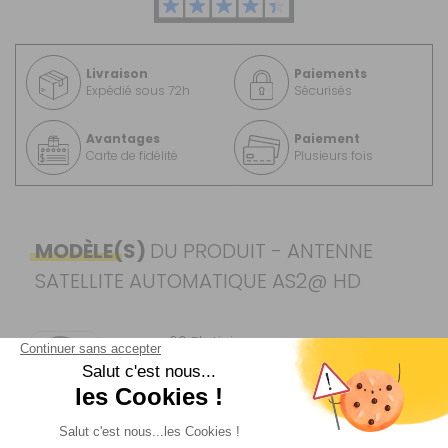
Livraison
Paiements
Expédié sous 72h
Sécurisés
Avantages
Paiement
Carte de fidélité
Plusieurs fois
MODÈLE(S)
DU PRODUIT - ANTENNE
SATELLITE AUTOMATIQUE AS2@ HD
60 Platinium
Satmatic AIO
TV 19'' DVD
HD
Référence :
571680