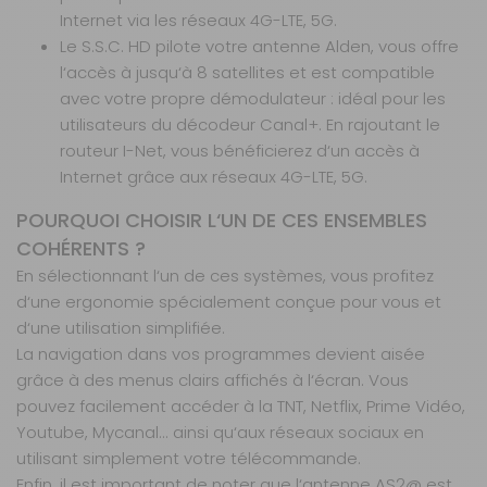
60 Platinium
Internet via les réseaux 4G-LTE, 5G.
Satmatic AIO
Le S.S.C. HD pilote votre antenne Alden, vous offre
TV 24'' DVD
l‘accès à jusqu‘à 8 satellites et est compatible
HD
avec votre propre démodulateur : idéal pour les
Référence :
utilisateurs du décodeur Canal+. En rajoutant le
571682
routeur I-Net, vous bénéficierez d‘un accès à
Diamètre de la
Internet grâce aux réseaux 4G-LTE, 5G.
parabole :
60
cm
POURQUOI CHOISIR L‘UN DE CES ENSEMBLES
Modèle :
AIO
COHÉRENTS ?
TV 24'' DVD HD
En sélectionnant l‘un de ces systèmes, vous profitez
Coloris :
Gris
d‘une ergonomie spécialement conçue pour vous et
Prix :
3 039 €
TTC
d‘une utilisation simplifiée.
Disponibilité :
Livraison à Domicile
La navigation dans vos programmes devient aisée
Sur commande : Contactez-nous au 04 68
grâce à des menus clairs affichés à l‘écran. Vous
41 42 42
Retrait Magasin
pouvez facilement accéder à la TNT, Netflix, Prime Vidéo,
Sur commande
Youtube, Mycanal... ainsi qu‘aux réseaux sociaux en
Contactez-nous au
utilisant simplement votre télécommande.
04 68 41 42 42
Enfin, il est important de noter que l‘antenne AS2@ est