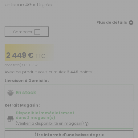
antenne 4G intégrée.
Plus de détails
Comparer
2 449 €
TTC
dont taxe(s) : 0 ,13 €
Avec ce produit vous cumulez
2 449
points.
Livraison à Domicile :
En stock
Retrait Magasin :
Disponible immédiatement
dans 2 magasin(s)
(Vérifier la disponibilité en magasin)
Être informé d'une baisse de prix