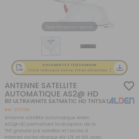
Taper une fois pour agrandir
DOCUMENTS À TÉLÉCHARGER
(Fiche technique, Notice, Pièces détachées...)
ANTENNE SATELLITE
AUTOMATIQUE AS2@ HD
80 ULTRAWHITE SATMATIC HD TNTSAT
Réf :
571796
Antenne satellite automatique Alden
AS2@ HD permettant la réception de la
TNT gratuite par satellite et l’accès à
Internet via les réseaux 4G-LTE et 5G, avec