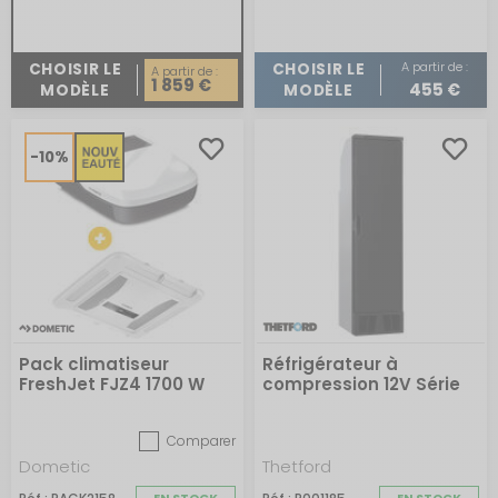
A partir de :
CHOISIR LE
CHOISIR LE
A partir de :
1 859 €
455 €
MODÈLE
MODÈLE
-10%
Pack climatiseur
Réfrigérateur à
FreshJet FJZ4 1700 W
compression 12V Série
avec diffuseur LED
T2000 pour camping-
car
Comparer
Dometic
Thetford