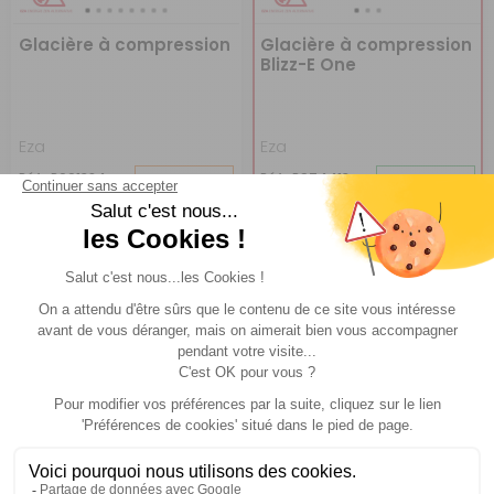
Glacière à compression
Glacière à compression
Blizz-E One
Eza
Eza
Réf : P001384
DESTOCKAGE
Réf : P974413
EN STOCK
A partir de :
CHOISIR LE
CHOISIR LE
A partir de :
199 €
243,90 €
MODÈLE
MODÈLE
-33%