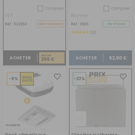
Comparer
Comparer
YETI
Brunner
Réf : 522362
DESTOCKAGE
Réf : 111011
EN STOCK
(13)
460 €
52,90 €
ACHETER
ACHETER
299 €
-8%
-33%
Pack climatiseur
Glacière isotherme