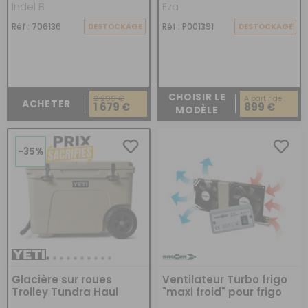
Indel B
Eza
Réf : 706136
DESTOCKAGE
Réf : P001391
DESTOCKAGE
CHOISIR LE
2 299 €
A partir de :
ACHETER
1 679 €
899 €
MODÈLE
-35%
Glacière sur roues
Ventilateur Turbo frigo
Trolley Tundra Haul
"maxi froid" pour frigo
de camping-car