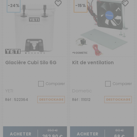
-24%
-15%
Glacière Cubi Silo 6G
Kit de ventilation
Comparer
Comparer
YETI
Dometic
Réf : 522364
DESTOCKAGE
Réf : 111012
DESTOCKAGE
350 €
80 €
ACHETER
ACHETER
262,90 €
68 €