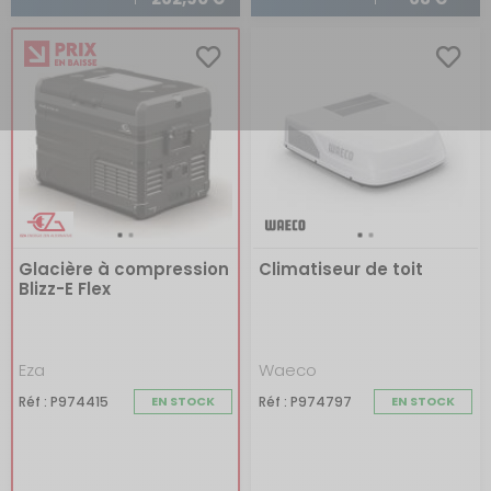
Glacière à compression
Climatiseur de toit
Blizz-E Flex
Eza
Waeco
Réf : P974415
EN STOCK
Réf : P974797
EN STOCK