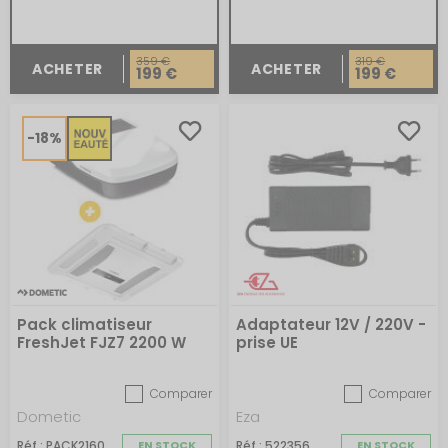
359 €
319 €
ACHETER
ACHETER
199 €
199 €
-18%
Pack climatiseur
Adaptateur 12V / 220V -
FreshJet FJZ7 2200 W
prise UE
avec diffuseur LED
Comparer
Comparer
Dometic
Eza
Réf : PACK2160
EN STOCK
Réf : 522356
EN STOCK