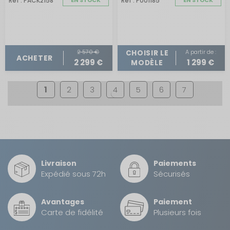
Réf : PACK2158
EN STOCK
Réf : P001185
EN STOCK
2 570 €
A partir de :
CHOISIR LE
ACHETER
2 299 €
1 299 €
MODÈLE
1
2
3
4
5
6
7
Livraison
Paiements
Expédié sous 72h
Sécurisés
Avantages
Paiement
Carte de fidélité
Plusieurs fois