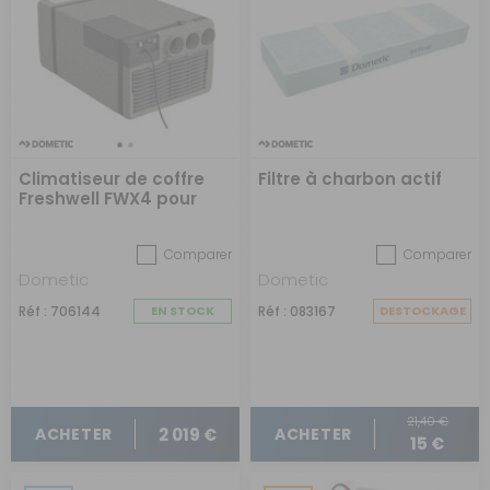
Climatiseur de coffre
Filtre à charbon actif
Freshwell FWX4 pour
camping-car
Comparer
Comparer
Dometic
Dometic
Réf : 706144
EN STOCK
Réf : 083167
DESTOCKAGE
21,40 €
2 019 €
ACHETER
ACHETER
15 €