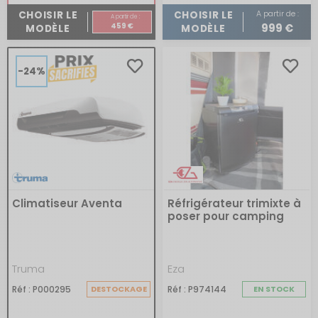
A partir de :
CHOISIR LE
CHOISIR LE
A partir de :
459 €
999 €
MODÈLE
MODÈLE
-24%
Climatiseur Aventa
Réfrigérateur trimixte à
poser pour camping
Truma
Eza
Réf : P000295
DESTOCKAGE
Réf : P974144
EN STOCK