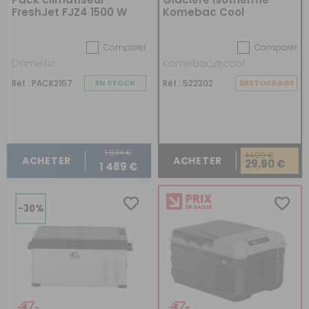
FreshJet FJZ4 1500 W
Komebac Cool
avec diffuseur
mécanique
Comparer
Comparer
Dometic
Komebac@cool
Réf : PACK2157
EN STOCK
Réf : 522302
DESTOCKAGE
1 634 €
44,90 €
ACHETER
ACHETER
29,90 €
1 489 €
-30%