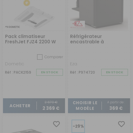
Pack climatiseur
Réfrigérateur
FreshJet FJZ4 2200 W
encastrable à
avec diffuseur LED
compression BLIZZ-E
Comparer
Dometic
Eza
Réf : PACK2159
EN STOCK
Réf : P974720
EN STOCK
2 670 €
A partir de :
CHOISIR LE
ACHETER
2 369 €
369 €
MODÈLE
-29%