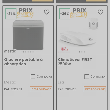
-37%
-36%
Glacière portable à
Climatiseur FIRST
absorption
2500W
Comparer
Comparer
Mestic
Eza
Réf : 522298
DESTOCKAGE
Réf : 703425
DESTOCKAGE