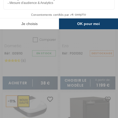
Grille obturable basse
Climatiseur Smart
avec cache L200 pour
Power
frigo de camping-car
Comparer
Dometic
Eza
Réf : 009110
EN STOCK
Réf : P001392
DESTOCKAGE
(8)
A partir de :
CHOISIR LE
38 €
ACHETER
1 199 €
MODÈLE
-11%