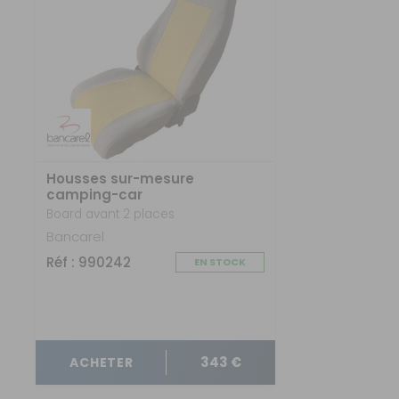
DPD à domicile
Nombre de places :
Avant 2 places + 1
banquette
TNT Express
Matière :
Board
Retour simple sous 14 jours :
Board avant 2
places + 2
Vous avez changé d'avis ?
banquettes
Retournez nous vos achats en utilisant le bon de retour.
Housses sur-mesure
Référence : 990244
camping-car
Nombre de places :
Board avant 2 places
Avant 2 places + 2
banquettes
Bancarel
Matière :
Board
Réf : 990242
EN STOCK
Board avant 2
places + 3
banquettes
343 €
ACHETER
Référence : 990245
Nombre de places :