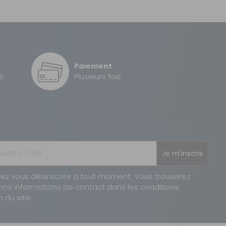
Paiement
AJOUTER AU PANIER
é
Plusieurs fois
Je m'inscris
AJOUTER AU PANIER
ez vous désinscrire à tout moment. Vous trouverez
nos informations de contact dans les conditions
n du site.