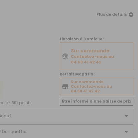
CRÉER UN COMPTE
Plus de détails
ou
SUIVI DE COMMANDE INVITÉ
Livraison à Domicile :
Sur commande
Contactez-nous au
04 68 41 42 42
Retrait Magasin :
Sur commande
Contactez-nous au
04 68 41 42 42
Être informé d'une baisse de prix
umulez
391
points.