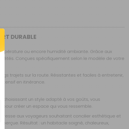
ORT DURABLE
AJOUTER AU PANIER
 température ou encore humidité ambiante. Grâce aux
s répétés. Conçues spécifiquement selon le modèle de votre
s trajets sur la route. Résistantes et faciles à entretenir,
tensif en itinérance.
AJOUTER AU PANIER
choisissant un style adapté à vos goûts, vous
te pour créer un espace qui vous ressemble.
 s’adresse aux voyageurs souhaitant concilier esthétique et
 perçue. Résultat : un habitacle soigné, chaleureux,