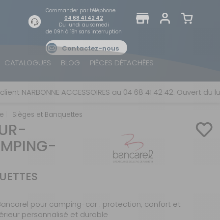
Commander par téléphone
04 68 41 42 42
Du lundi au samedi
de 09h à 18h sans interruption
Contactez-nous
TROUVER UN MAGASIN
SE CONNECTER
CATALOGUES
BLOG
PIÈCES DÉTACHÉES
Trouvez le magasin le plus proche et profitez
E-mail ou numéro client ou numéro fidélité
d'offres exclusives !
 NARBONNE ACCESSOIRES au 04 68 41 42 42. Ouvert du lundi au
ne
Sièges et Banquettes
Mot de passe
UR-
ou
AMPING-
AUTOUR DE MOI
Mot de passe oublié
Rester connecté(e)
UETTES
SE CONNECTER
ncarel pour camping-car : protection, confort et
érieur personnalisé et durable