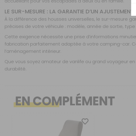
accueillant pour vos escapades à deux ou en famille.
Board 5
LE SUR-MESURE : LA GARANTIE D’UN AJUSTEMENT
banquettes
À la différence des housses universelles, le sur-mesure g
Référence : 990280
précises de votre véhicule : modèle, année de sortie, typ
Nombre de places :
5
banquettes
Cette exigence nécessite une prise d’informations minu
Matière :
Board
fabrication parfaitement adaptée à votre camping-car. Cet
l’aménagement intérieur.
Board avant 2
Que vous soyez amateur de vanlife ou grand voyageur en 
places
durabilité.
Référence : 990242
Nombre de places :
Avant 2 places
Caractéristiques
Nos modes de livraison
Housses fabriquées sur commande
Matière :
Board
EN COMPLÉMENT
Ajustement millimétré selon modèle et année du c
Inclut bon de commande à compléter en magasin
Nombre de places :
Livraison en MAGASIN
Convient pour sièges et banquettes (selon véhicule)
Board avant 2
places + 1
Tenue parfaite : sans pli, sans déformation
Matière :
DPD Relais
banquette
Installation simple et adaptée
Référence : 990243
Entretien facile (selon matière choisie)