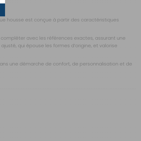
AJOUTER AU PANIER
que housse est conçue à partir des caractéristiques
compléter avec les références exactes, assurant une
usté, qui épouse les formes d’origine, et valorise
ans une démarche de confort, de personnalisation et de
AJOUTER AU PANIER
AJOUTER AU PANIER