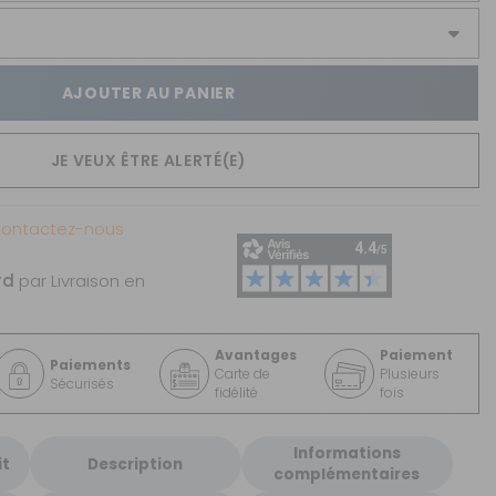
AJOUTER AU PANIER
JE VEUX ÊTRE ALERTÉ(E)
Contactez-nous
rd
par Livraison en
Avantages
Paiement
Paiements
Carte de
Plusieurs
Sécurisés
fidélité
fois
Informations
it
Description
complémentaires