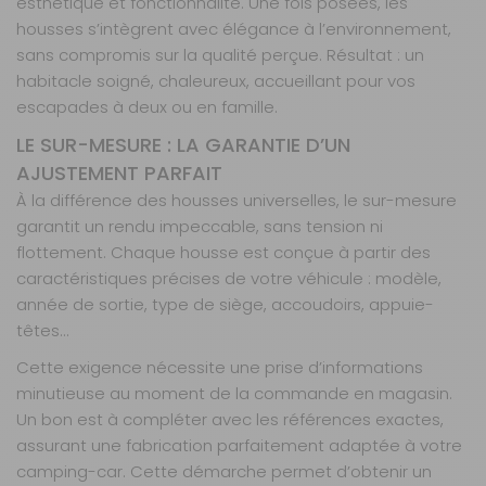
esthétique et fonctionnalité. Une fois posées, les
41 42 42
housses s’intègrent avec élégance à l’environnement,
Retrait Magasin
sans compromis sur la qualité perçue. Résultat : un
Sur commande
habitacle soigné, chaleureux, accueillant pour vos
Contactez-nous au
04 68 41 42 42
escapades à deux ou en famille.
AJOUTER AU PANIER
LE SUR-MESURE : LA GARANTIE D’UN
AJUSTEMENT PARFAIT
À la différence des housses universelles, le sur-mesure
Board 4
garantit un rendu impeccable, sans tension ni
banquettes
flottement. Chaque housse est conçue à partir des
Référence :
990272
caractéristiques précises de votre véhicule : modèle,
Nombre de
année de sortie, type de siège, accoudoirs, appuie-
places :
4
têtes…
banquettes
Cette exigence nécessite une prise d’informations
Matière :
Board
minutieuse au moment de la commande en magasin.
Un bon est à compléter avec les références exactes,
Prix :
786 €
TTC
assurant une fabrication parfaitement adaptée à votre
Disponibilité :
Livraison à Domicile
camping-car. Cette démarche permet d’obtenir un
Sur commande : Contactez-nous au 04 68