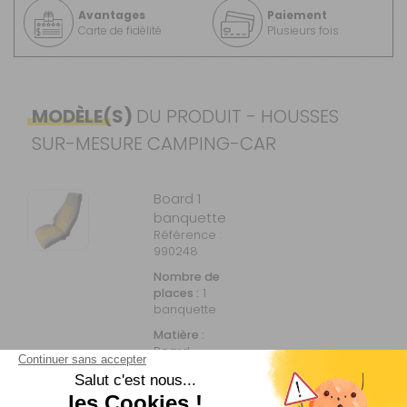
Avantages
Paiement
Carte de fidélité
Plusieurs fois
MODÈLE(S)
DU PRODUIT - HOUSSES
SUR-MESURE CAMPING-CAR
Board 1
banquette
Référence :
990248
Nombre de
places :
1
banquette
Matière :
Board
Voir plus +
Prix :
260 €
TTC
Disponibilité :
Livraison à Domicile