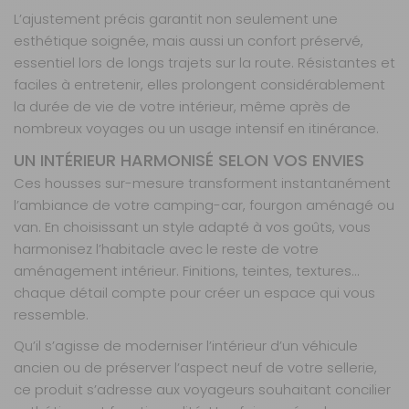
Sur commande : Contactez-nous au 04 68
L’ajustement précis garantit non seulement une
41 42 42
esthétique soignée, mais aussi un confort préservé,
Retrait Magasin
Sur commande
essentiel lors de longs trajets sur la route. Résistantes et
Contactez-nous au
faciles à entretenir, elles prolongent considérablement
04 68 41 42 42
la durée de vie de votre intérieur, même après de
AJOUTER AU PANIER
nombreux voyages ou un usage intensif en itinérance.
UN INTÉRIEUR HARMONISÉ SELON VOS ENVIES
Ces housses sur-mesure transforment instantanément
Board 3
banquettes
l’ambiance de votre camping-car, fourgon aménagé ou
Référence :
van. En choisissant un style adapté à vos goûts, vous
990264
harmonisez l’habitacle avec le reste de votre
Nombre de
aménagement intérieur. Finitions, teintes, textures…
places :
3
chaque détail compte pour créer un espace qui vous
banquettes
ressemble.
Matière :
Board
Qu’il s’agisse de moderniser l’intérieur d’un véhicule
ancien ou de préserver l’aspect neuf de votre sellerie,
Prix :
602 €
TTC
ce produit s’adresse aux voyageurs souhaitant concilier
Disponibilité :
Livraison à Domicile
Sur commande : Contactez-nous au 04 68