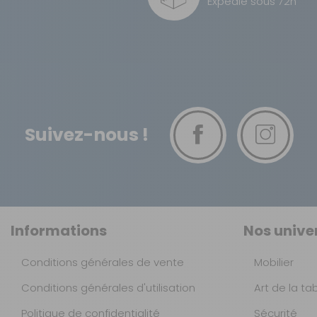
Expédié sous 72h
Avant 2 places + 1
banquette
TNT Express
Matière :
Board
Retour simple sous 14 jours :
Board avant 2
places + 2
Vous avez changé d'avis ?
banquettes
Retournez nous vos achats en utilisant le bon de retour.
Référence : 990244
Suivez-nous !
Nombre de places :
Avant 2 places + 2
banquettes
Matière :
Board
Informations
Nos unive
Board avant 2
places + 3
Conditions générales de vente
Mobilier
banquettes
Référence : 990245
Conditions générales d'utilisation
Art de la ta
Nombre de places :
Avant 2 places + 3
Politique de confidentialité
Sécurité