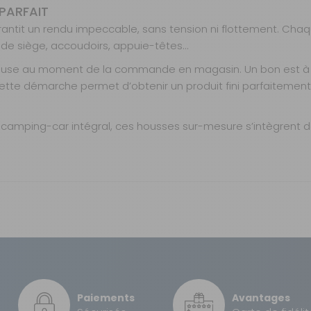
975 €
TTC
 PARFAIT
Sur commande : Contactez-
nous au 04 68 41 42 42
arantit un rendu impeccable, sans tension ni flottement. Cha
Retrait Magasin
e de siège, accoudoirs, appuie-têtes…
Sur commande
Contactez-nous au
tieuse au moment de la commande en magasin. Un bon est à 
04 68 41 42 42
te démarche permet d’obtenir un produit fini parfaitement aj
343 €
TTC
Livraison à Domicile
camping-car intégral, ces housses sur-mesure s’intègrent d
Sur commande : Contactez-
nous au 04 68 41 42 42
Retrait Magasin
DISPONIBLE
IMMÉDIATEMENT
DANS 1 MAGASIN(S)
amping-car
GRATUIT
Avant 2 places + 3 banquet
603 €
TTC
Livraison à Domicile
Sur commande : Contactez-
4,99 €
Rio
nous au 04 68 41 42 42
Retrait Magasin
Sur commande
Paiements
Avantages
10 €
7,6 kg
Contactez-nous au