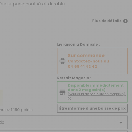
CRÉER UN COMPTE
érieur personnalisé et durable
ou
Plus de détails
SUIVI DE COMMANDE INVITÉ
Livraison à Domicile :
Sur commande
Contactez-nous au
04 68 41 42 42
Retrait Magasin :
Disponible immédiatement
dans 2 magasin(s)
(Vérifier la disponibilité en magasin)
Être informé d'une baisse de prix
umulez
1 150
points.