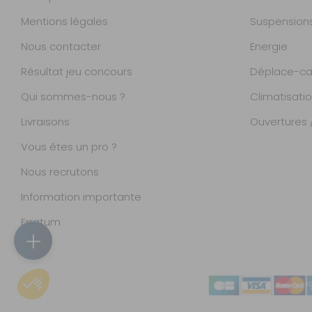
banquettes
Mentions légales
Suspension
Matière :
Board
Nous contacter
Energie
Board avant 2
Résultat jeu concours
Déplace-ca
places + 4
Qui sommes-nous ?
banquettes
Climatisati
Référence : 990246
Livraisons
Ouvertures /
Nombre de places :
Avant 2 places + 4
Vous êtes un pro ?
banquettes
Nous recrutons
Matière :
Board
Information importante
Magasins
Board avant 2
Erratum
places + 5
Accueil
banquettes
Référence : 990247
Catalogue
Nombre de places :
Avant 2 places + 5
Carte
banquettes
fidélité