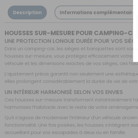
banquettes
Matière :
Board
Description
Informations complémentaire
Board 3
HOUSSES SUR-MESURE POUR CAMPING-CAR 
banquettes
UNE PROTECTION LONGUE DURÉE POUR VOS SIÈG
Référence : 990264
Dans un camping-car, les sièges et banquettes sont soumi
Nombre de places :
3
housses sur-mesure, vous protégez efficacement votre sell
banquettes
véhicule et les dimensions exactes de vos sièges, ces hous
Matière :
Board
L’ajustement précis garantit non seulement une esthétique s
elles prolongent considérablement la durée de vie de vot
Board 4
banquettes
UN INTÉRIEUR HARMONISÉ SELON VOS ENVIES
Référence : 990272
Ces housses sur-mesure transforment instantanément l’a
Nombre de places :
4
harmonisez l’habitacle avec le reste de votre aménagement
banquettes
Qu’il s’agisse de moderniser l’intérieur d’un véhicule anci
Matière :
Board
fonctionnalité. Une fois posées, les housses s’intègrent a
accueillant pour vos escapades à deux ou en famille.