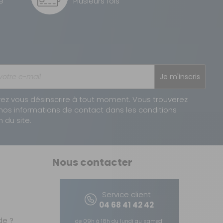
é
Plusieurs fois
1 à 2 jours ouvrés
AJOUTER AU PANIER
Je m'inscris
ez vous désinscrire à tout moment. Vous trouverez
nos informations de contact dans les conditions
n du site.
Nous contacter
AJOUTER AU PANIER
Service client
04 68 41 42 42
e ?
de 09h à 18h du lundi au samedi