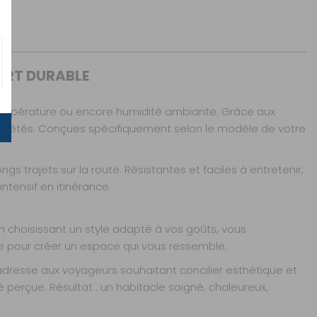
ORT DURABLE
AJOUTER AU PANIER
 température ou encore humidité ambiante. Grâce aux
s répétés. Conçues spécifiquement selon le modèle de votre
s trajets sur la route. Résistantes et faciles à entretenir,
tensif en itinérance.
AJOUTER AU PANIER
choisissant un style adapté à vos goûts, vous
te pour créer un espace qui vous ressemble.
 s’adresse aux voyageurs souhaitant concilier esthétique et
 perçue. Résultat : un habitacle soigné, chaleureux,