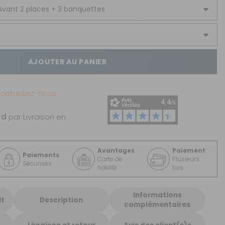
AJOUTER AU PANIER
Contactez-nous
rd
par Livraison en
Avantages
Paiement
Paiements
Carte de
Plusieurs
Sécurisés
fidélité
fois
Informations
it
Description
complémentaires