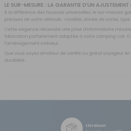
Board 5
LE SUR-MESURE : LA GARANTIE D’UN AJUSTEMENT
banquettes
À la différence des housses universelles, le sur-mesure g
Référence : 990280
précises de votre véhicule : modèle, année de sortie, typ
Nombre de places :
5
banquettes
Cette exigence nécessite une prise d’informations minu
Matière :
Board
fabrication parfaitement adaptée à votre camping-car. Cet
l’aménagement intérieur.
Board avant 2
Que vous soyez amateur de vanlife ou grand voyageur en 
places
durabilité.
Référence : 990242
Nombre de places :
Avant 2 places
Caractéristiques
Nos modes de livraison
Housses fabriquées sur commande
Matière :
Board
Ajustement millimétré selon modèle et année du c
Inclut bon de commande à compléter en magasin
Nombre de places :
Livraison en MAGASIN
Convient pour sièges et banquettes (selon véhicule)
Board avant 2
places + 1
Tenue parfaite : sans pli, sans déformation
Matière :
DPD Relais
banquette
Installation simple et adaptée
Référence : 990243
Entretien facile (selon matière choisie)
Livraison
Poids net :
DPD à domicile
Nombre de places :