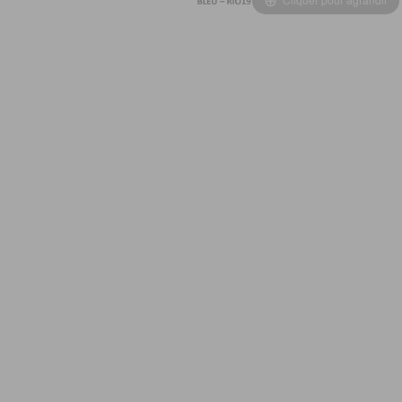
OUVERTURE - RIDEAUX -
MOUSTIQUAIRES
ISOLATION - PROTECTION
SÉCURITÉ
CONFORT CABINE
RANGEMENT
MARCHEPIEDS - QUINCAILLERIE
GUIDES - SPORT - JEUX - ANIMAUX