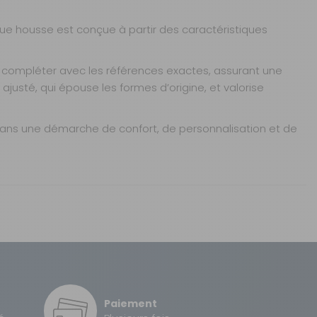
AJOUTER AU PANIER
que housse est conçue à partir des caractéristiques
compléter avec les références exactes, assurant une
usté, qui épouse les formes d’origine, et valorise
ans une démarche de confort, de personnalisation et de
AJOUTER AU PANIER
tes
Sous 3 heures pour un produit disponible
AJOUTER AU PANIER
2 à 3 jours ouvrés
Paiement
2 à 3 jours ouvrés