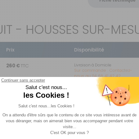
Fiche technique
IT - HOUSSES SUR-ME
Prix
Disponibilité
260 €
TTC
Livraison à Domicile
Sur commande : Contactez-
nous au 04 68 41 42 42
Retrait Magasin
Sur commande
Contactez-nous au
04 68 41 42 42
391 €
TTC
Livraison à Domicile
Sur commande : Contactez-
Voir plus +
nous au 04 68 41 42 42
Retrait Magasin
Sur commande