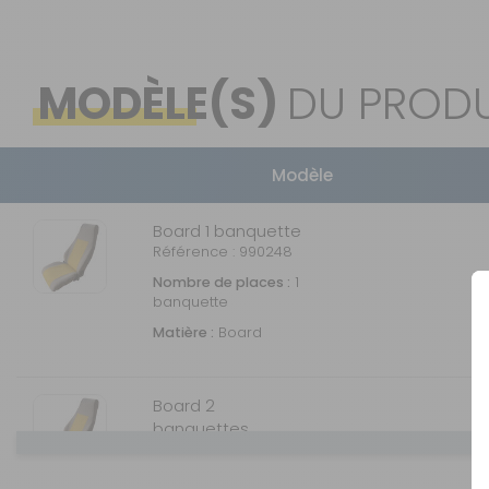
MODÈLE(S)
DU PRODU
Modèle
Board 1 banquette
Référence : 990248
Nombre de places :
1
banquette
Matière :
Board
Board 2
banquettes
Référence : 990256
Nombre de places :
2