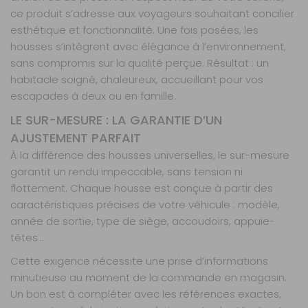
ce produit s’adresse aux voyageurs souhaitant concilier
Disponibilité :
Livraison à Domicile
Sur commande : Contactez-nous au 04 68
esthétique et fonctionnalité. Une fois posées, les
41 42 42
housses s’intègrent avec élégance à l’environnement,
Retrait Magasin
sans compromis sur la qualité perçue. Résultat : un
Sur commande
habitacle soigné, chaleureux, accueillant pour vos
Contactez-nous au
04 68 41 42 42
escapades à deux ou en famille.
AJOUTER AU PANIER
LE SUR-MESURE : LA GARANTIE D’UN
AJUSTEMENT PARFAIT
À la différence des housses universelles, le sur-mesure
Board 4
garantit un rendu impeccable, sans tension ni
banquettes
flottement. Chaque housse est conçue à partir des
Référence :
990272
caractéristiques précises de votre véhicule : modèle,
Nombre de
année de sortie, type de siège, accoudoirs, appuie-
places :
4
têtes…
banquettes
Cette exigence nécessite une prise d’informations
Matière :
Board
minutieuse au moment de la commande en magasin.
Un bon est à compléter avec les références exactes,
Prix :
786 €
TTC