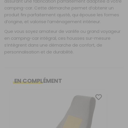
assurant une fabrication parfaitement adaptée à votre
Disponibilité :
Livraison à Domicile
camping-car. Cette démarche permet d’obtenir un
Sur commande : Contactez-nous au 04 68
41 42 42
produit fini parfaitement ajusté, qui épouse les formes
Retrait Magasin
d’origine, et valorise l’aménagement intérieur.
Sur commande
Contactez-nous au
Que vous soyez amateur de vanlife ou grand voyageur
04 68 41 42 42
en camping-car intégral, ces housses sur-mesure
s’intègrent dans une démarche de confort, de
AJOUTER AU PANIER
personnalisation et de durabilité.
Board 5
banquettes
Caractéristiques
Nos modes de livraison
Housses fabriquées sur commande
Référence :
Ajustement millimétré selon modèle et année du
EN COMPLÉMENT
990280
camping-car
Nombre de places :
Livraison en MAGASIN
3 banquettes
Nombre de
GRATUIT
Inclut bon de commande à compléter en magasin
places :
5
banquettes
Convient pour sièges et banquettes (selon
Matière :
Board
véhicule)
Matière :
DPD Relais
Board
Tenue parfaite : sans pli, sans déformation
3,99 €
Installation simple et adaptée
Prix :
975 €
TTC
Entretien facile (selon matière choisie)