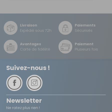
Sur commande : Contactez-nous au 04 68
41 42 42
Retrait Magasin
DISPONIBLE IMMÉDIATEMENT
DANS 1 MAGASIN(S)
Livraison
Paiements
AJOUTER AU PANIER
Expédié sous 72h
Sécurisés
Avantages
Paiement
Board avant
Carte de fidélité
Plusieurs fois
2 places + 1
banquette
Référence :
Suivez-nous !
990243
Nombre de
places :
Avant
2 places + 1
banquette
Matière :
Newsletter
Board
Prix :
603 €
TTC
Ne ratez plus rien !