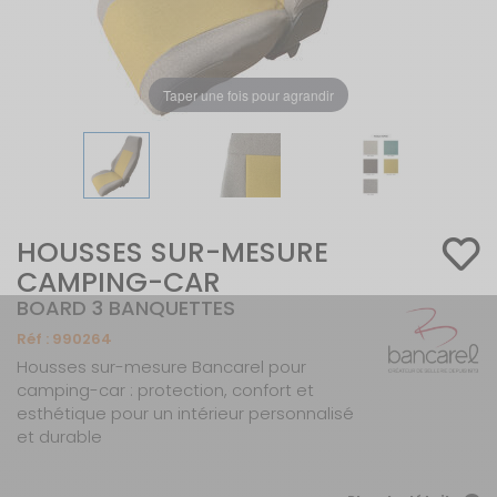
Taper une fois pour agrandir
HOUSSES SUR-MESURE
CAMPING-CAR
BOARD 3 BANQUETTES
Réf :
990264
Housses sur-mesure Bancarel pour
camping-car : protection, confort et
esthétique pour un intérieur personnalisé
et durable