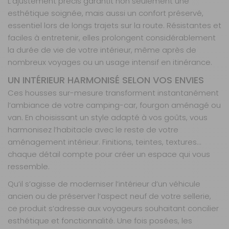
L’ajustement précis garantit non seulement une
41 42 42
esthétique soignée, mais aussi un confort préservé,
Retrait Magasin
Sur commande
essentiel lors de longs trajets sur la route. Résistantes et
Contactez-nous au
faciles à entretenir, elles prolongent considérablement
04 68 41 42 42
la durée de vie de votre intérieur, même après de
AJOUTER AU PANIER
nombreux voyages ou un usage intensif en itinérance.
UN INTÉRIEUR HARMONISÉ SELON VOS ENVIES
Ces housses sur-mesure transforment instantanément
Board 3
banquettes
l’ambiance de votre camping-car, fourgon aménagé ou
Référence :
van. En choisissant un style adapté à vos goûts, vous
990264
harmonisez l’habitacle avec le reste de votre
Nombre de
aménagement intérieur. Finitions, teintes, textures…
places :
3
chaque détail compte pour créer un espace qui vous
banquettes
ressemble.
Matière :
Board
Qu’il s’agisse de moderniser l’intérieur d’un véhicule
ancien ou de préserver l’aspect neuf de votre sellerie,
Prix :
602 €
TTC
ce produit s’adresse aux voyageurs souhaitant concilier
Disponibilité :
Livraison à Domicile
Sur commande : Contactez-nous au 04 68
esthétique et fonctionnalité. Une fois posées, les
41 42 42