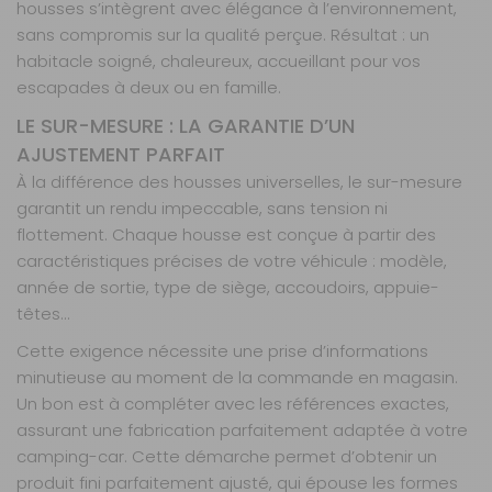
housses s’intègrent avec élégance à l’environnement,
Retrait Magasin
sans compromis sur la qualité perçue. Résultat : un
Sur commande
habitacle soigné, chaleureux, accueillant pour vos
Contactez-nous au
04 68 41 42 42
escapades à deux ou en famille.
AJOUTER AU PANIER
LE SUR-MESURE : LA GARANTIE D’UN
AJUSTEMENT PARFAIT
À la différence des housses universelles, le sur-mesure
Board 4
garantit un rendu impeccable, sans tension ni
banquettes
flottement. Chaque housse est conçue à partir des
Référence :
990272
caractéristiques précises de votre véhicule : modèle,
Nombre de
année de sortie, type de siège, accoudoirs, appuie-
places :
4
têtes…
banquettes
Cette exigence nécessite une prise d’informations
Matière :
Board
minutieuse au moment de la commande en magasin.
Un bon est à compléter avec les références exactes,
Prix :
786 €
TTC
assurant une fabrication parfaitement adaptée à votre
Disponibilité :
Livraison à Domicile
camping-car. Cette démarche permet d’obtenir un
Sur commande : Contactez-nous au 04 68
41 42 42
produit fini parfaitement ajusté, qui épouse les formes