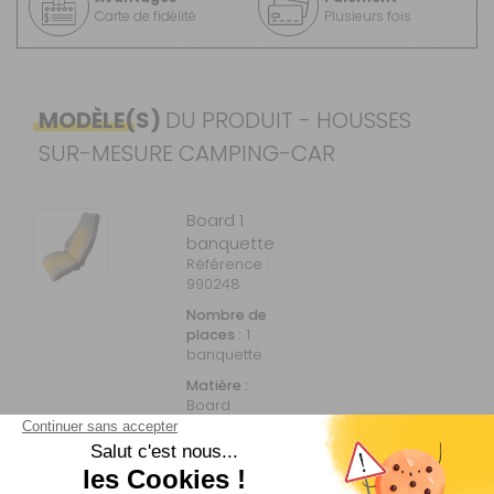
Carte de fidélité
Plusieurs fois
MODÈLE(S)
DU PRODUIT - HOUSSES
SUR-MESURE CAMPING-CAR
Board 1
banquette
Référence :
990248
Nombre de
places :
1
banquette
Matière :
Board
Voir plus +
Prix :
260 €
TTC
Disponibilité :
Livraison à Domicile
Sur commande : Contactez-nous au 04 68