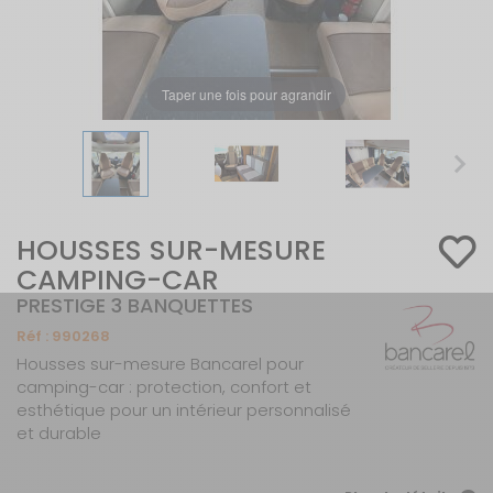
Taper une fois pour agrandir
HOUSSES SUR-MESURE
CAMPING-CAR
PRESTIGE 3 BANQUETTES
Réf :
990268
Housses sur-mesure Bancarel pour
camping-car : protection, confort et
esthétique pour un intérieur personnalisé
et durable