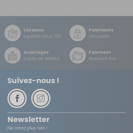
Sur commande : Contactez-nous au 04 68
41 42 42
Retrait Magasin
DISPONIBLE IMMÉDIATEMENT
DANS 1 MAGASIN(S)
Livraison
Paiements
AJOUTER AU PANIER
Expédié sous 72h
Sécurisés
Avantages
Paiement
Board avant
Carte de fidélité
Plusieurs fois
2 places + 1
banquette
Référence :
Suivez-nous !
990243
Nombre de
places :
Avant
2 places + 1
banquette
Matière :
Newsletter
Board
Prix :
603 €
TTC
Ne ratez plus rien !