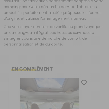
assurant une fabrication parfaitement adaptée à votre
Disponibilité :
Livraison à Domicile
camping-car. Cette démarche permet d’obtenir un
Sur commande : Contactez-nous au 04 68
41 42 42
produit fini parfaitement ajusté, qui épouse les formes
Retrait Magasin
d’origine, et valorise l’aménagement intérieur.
Sur commande
Contactez-nous au
Que vous soyez amateur de vanlife ou grand voyageur
04 68 41 42 42
en camping-car intégral, ces housses sur-mesure
s’intègrent dans une démarche de confort, de
AJOUTER AU PANIER
personnalisation et de durabilité.
Board 5
banquettes
Caractéristiques
Nos modes de livraison
Housses fabriquées sur commande
Référence :
Ajustement millimétré selon modèle et année du
EN COMPLÉMENT
990280
camping-car
Nombre de places :
Livraison en MAGASIN
3 banquettes
Nombre de
GRATUIT
Inclut bon de commande à compléter en magasin
places :
5
banquettes
Convient pour sièges et banquettes (selon
Matière :
Prestige
véhicule)
Matière :
DPD Relais
Board
Tenue parfaite : sans pli, sans déformation
3,99 €
Installation simple et adaptée
Prix :
975 €
TTC
Entretien facile (selon matière choisie)