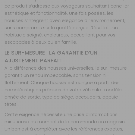
ce produit s’adresse aux voyageurs souhaitant concilier
Disponibilité :
Livraison à Domicile
Sur commande : Contactez-nous au 04 68
esthétique et fonctionnalité. Une fois posées, les
41 42 42
housses s’intègrent avec élégance à l’environnement,
Retrait Magasin
sans compromis sur la qualité perçue. Résultat : un
Sur commande
habitacle soigné, chaleureux, accueillant pour vos
Contactez-nous au
04 68 41 42 42
escapades à deux ou en famille.
AJOUTER AU PANIER
LE SUR-MESURE : LA GARANTIE D’UN
AJUSTEMENT PARFAIT
À la différence des housses universelles, le sur-mesure
Board 4
garantit un rendu impeccable, sans tension ni
banquettes
flottement. Chaque housse est conçue à partir des
Référence :
990272
caractéristiques précises de votre véhicule : modèle,
Nombre de
année de sortie, type de siège, accoudoirs, appuie-
places :
4
têtes…
banquettes
Cette exigence nécessite une prise d’informations
Matière :
Board
minutieuse au moment de la commande en magasin.
Un bon est à compléter avec les références exactes,
Prix :
786 €
TTC