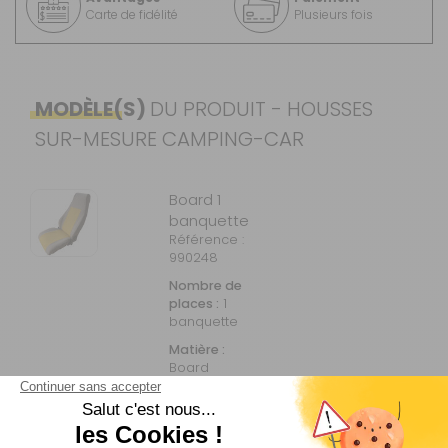
Carte de fidélité
Plusieurs fois
MODÈLE(S)
DU PRODUIT - HOUSSES
SUR-MESURE CAMPING-CAR
Board 1
banquette
Référence :
990248
Nombre de
places :
1
banquette
Matière :
Board
Voir plus +
Prix :
260 €
TTC
Disponibilité :
Livraison à Domicile
Sur commande : Contactez-nous au 04 68