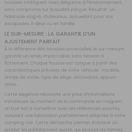
housses s’intègrent avec élégance à l’environnement,
Retrait Magasin
sans compromis sur la qualité perçue. Résultat : un
Sur commande
habitacle soigné, chaleureux, accueillant pour vos
Contactez-nous au
04 68 41 42 42
escapades à deux ou en famille.
AJOUTER AU PANIER
LE SUR-MESURE : LA GARANTIE D’UN
AJUSTEMENT PARFAIT
À la différence des housses universelles, le sur-mesure
Board 4
garantit un rendu impeccable, sans tension ni
banquettes
flottement. Chaque housse est conçue à partir des
Référence :
990272
caractéristiques précises de votre véhicule : modèle,
Nombre de
année de sortie, type de siège, accoudoirs, appuie-
places :
4
têtes…
banquettes
Cette exigence nécessite une prise d’informations
Matière :
Board
minutieuse au moment de la commande en magasin.
Un bon est à compléter avec les références exactes,
Prix :
786 €
TTC
assurant une fabrication parfaitement adaptée à votre
Disponibilité :
Livraison à Domicile
camping-car. Cette démarche permet d’obtenir un
Sur commande : Contactez-nous au 04 68
41 42 42
produit fini parfaitement ajusté, qui épouse les formes